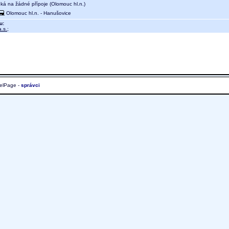
eká na žádné přípoje (Olomouc hl.n.)
Olomouc hl.n. - Hanušovice
u:
.s.
;
elPage -
správci