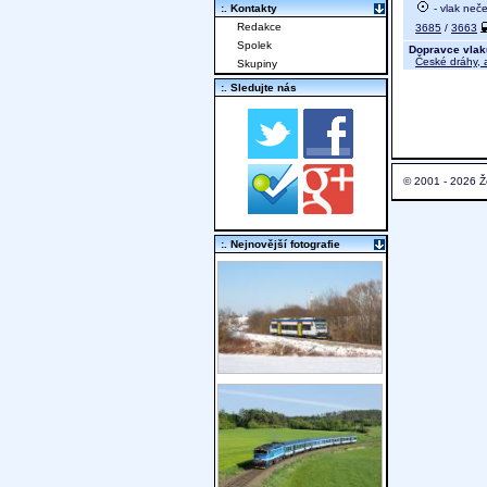
- vlak neč
:. Kontakty
Redakce
3685
/
3663
Spolek
Dopravce vlak
České dráhy, a
Skupiny
:. Sledujte nás
© 2001 - 2026 Ž
:. Nejnovější fotografie