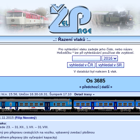
..: Řazení vlaků :..
Pro vyhledání vlaku zadejte jeho číslo, nebo název.
Hvězdičku * lze při vyhledávání používat dle zvyklostí.
V databázi byl nalezen
1
vlak.
Os 3685
« předchozí
|
další »
hl.n. 15.56, Uničov 16.30-16.31, Šumperk 17.10
Detail trasy »
.11.2015 (
Filip Novotný
)
aku:
jede 23. – 31.XII., 1.VII. – 31.VIII.
ný pro přepravu cestujících na vozíku, vybavený zvedací plošinou
během přepravy (do vyčerpání kapacity)