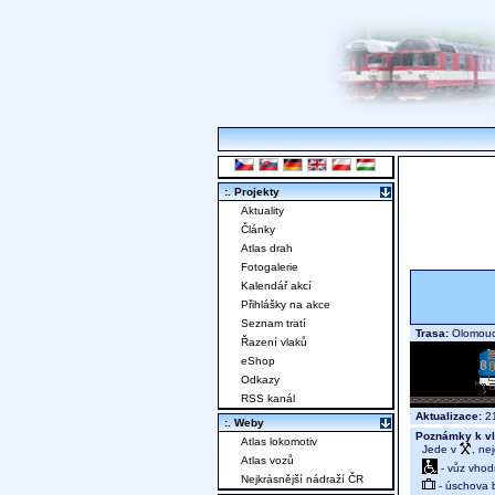
:. Projekty
Aktuality
Články
Atlas drah
Fotogalerie
Kalendář akcí
Přihlášky na akce
Seznam tratí
Trasa:
Olomouc 
Řazení vlaků
eShop
Odkazy
RSS kanál
Aktualizace:
21
:. Weby
Poznámky k vl
Atlas lokomotiv
Jede v
, ne
Atlas vozů
- vůz vhod
Nejkrásnější nádraží ČR
- úschova 