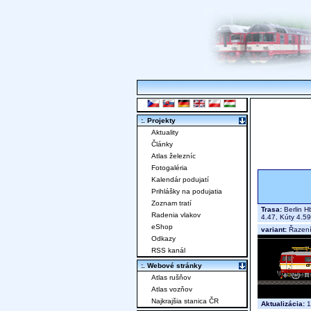
:. Projekty
Aktuality
Články
Atlas železníc
Fotogaléria
Kalendár podujatí
Prihlášky na podujatia
Zoznam tratí
Trasa:
Berlin H
Radenia vlakov
4.47, Kúty 4.59
eShop
variant:
Řazení 
Odkazy
RSS kanál
:. Webové stránky
Atlas rušňov
Atlas vozňov
Najkrajšia stanica ČR
Aktualizácia:
1