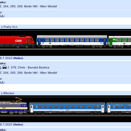
aku:
č. 264, 265, 266: Berlin Hbf - Wien Westbf
u:
.s.
;
z Prahy hl.n.
8.7.2010 (
Hafan
)
aku:
1
č. 379: Cheb - Banská Bystrica
č. 264, 265, 266: Berlin Hbf - Wien Westbf
u:
.s.
;
z Břeclavi
8.7.2010 (
Hafan
)
aku: