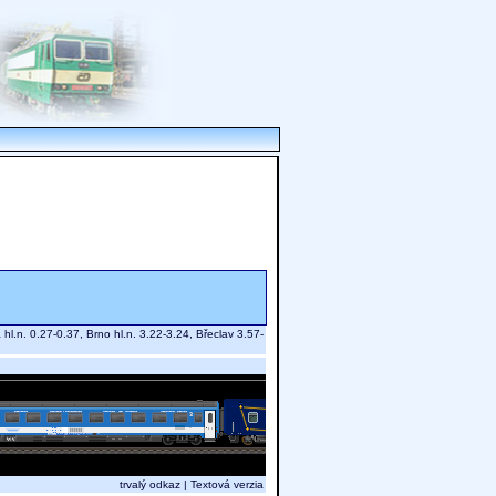
l.n. 0.27-0.37, Brno hl.n. 3.22-3.24, Břeclav 3.57-
trvalý odkaz
|
Textová verzia