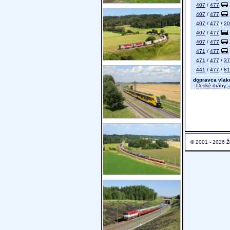
407
/
477
407
/
477
407
/
477
/
20
407
/
477
407
/
477
471
/
477
471
/
477
/
37
441
/
477
/
81
dopravca vlak
České dráhy, a
© 2001 - 2026 Ž