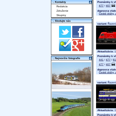
Poznámky k vl
:. Kontakty
477
/
407
Redakcia
dopravca vlak
Združenie
České dráhy, a
Skupiny
:. Sledujte nás
variant:
Řazení 
Aktualizácia:
1
Poznámky k vl
:. Najnovšie fotografie
441
/
477
/
81
477
/
407
dopravca vlak
České dráhy, a
variant:
Řazení 
Aktualizácia:
1
Poznámky k vl