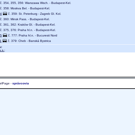
č. 354, 355, 356: Warszawa Wsch. - Budapest-Kel.
č. 358: Moskva Bel. - Budapest-Kel.
4
č. 359: St. Peterburg - Zagreb Gl. Kol.
č. 360: Minsk Pass. - Budapest-Kel.
č. 361, 362: Kraków Gl. - Budapest-Kel.
č. 375, 376: Praha hl.n. - Budapest-Kel.
5
č. 777: Praha hl.n. - Bucuresti Nord
1
č. 379: Cheb - Banská Bystrica
u:
.s.
;
elPage -
správcovia