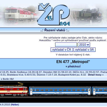
..: Řazení vlaků :..
Pre vyhľadanie vlaku zadajte jeho číslo, alebo názov.
Hviezdičku * možno pri vyhľadávaní používať podľa zvyklostí.
V databáze bol nájdený
1
vlak.
EN 477 „Metropol“
« předchozí
bf 19.25, Berlin Südkreuz 19.29-19.37, Dresden Hbf 21.58-22.10, Děčín hl.n. 22.55-22.57, Praha h
-5.01, Bratislava hl.st. 5.40-5.53, Štúrovo 7.15-7.18, Budapest-Keleti pu. 8.32
Detail trasy »
z Berlin Hbf
4.6.2010 (
Hafan
)