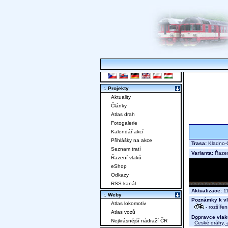
:. Projekty
Aktuality
Články
Atlas drah
Fotogalerie
Kalendář akcí
Přihlášky na akce
Trasa:
Kladno-O
Seznam tratí
Varianta:
Řaze
Řazení vlaků
eShop
Odkazy
RSS kanál
Aktualizace:
11
:. Weby
Poznámky k vl
Atlas lokomotiv
- rozšíře
Atlas vozů
Dopravce vlak
Nejkrásnější nádraží ČR
České dráhy, a