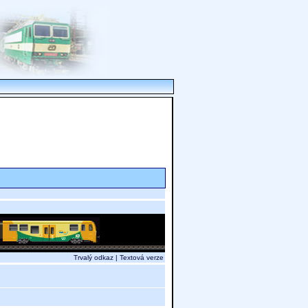
Trvalý odkaz
|
Textová verze