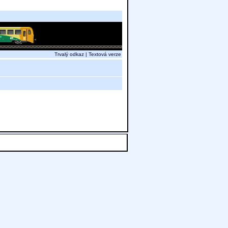
Trvalý odkaz
|
Textová verze