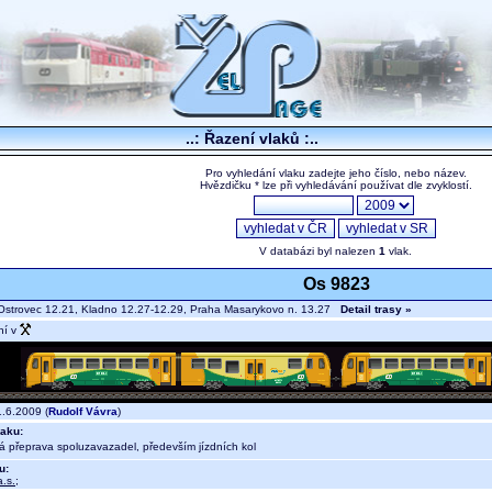
..: Řazení vlaků :..
Pro vyhledání vlaku zadejte jeho číslo, nebo název.
Hvězdičku * lze při vyhledávání používat dle zvyklostí.
V databázi byl nalezen
1
vlak.
Os 9823
strovec 12.21, Kladno 12.27-12.29, Praha Masarykovo n. 13.27
Detail trasy »
ní v
.6.2009 (
Rudolf Vávra
)
aku:
ná přeprava spoluzavazadel, především jízdních kol
u:
.s.
;