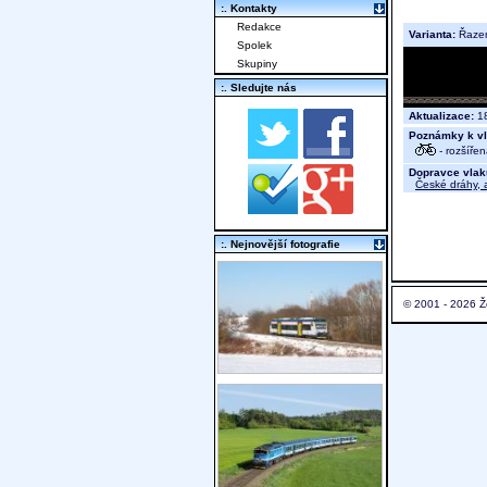
:. Kontakty
Redakce
Varianta:
Řaze
Spolek
Skupiny
:. Sledujte nás
Aktualizace:
18
Poznámky k vl
- rozšíře
Dopravce vlak
České dráhy, a
:. Nejnovější fotografie
© 2001 - 2026 Ž