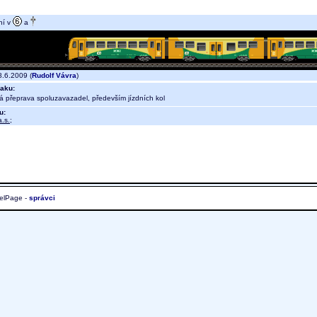
ní v
a
.6.2009 (
Rudolf Vávra
)
aku:
ná přeprava spoluzavazadel, především jízdních kol
u:
.s.
;
elPage -
správci