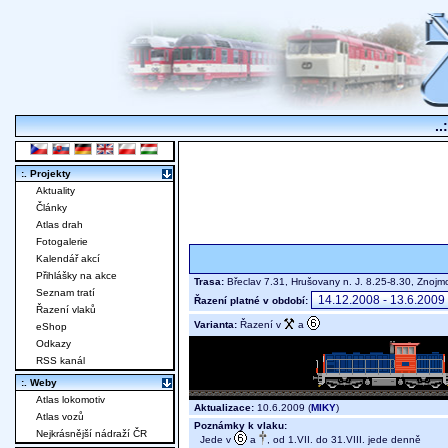
..
:. Projekty
Aktuality
Články
Atlas drah
Fotogalerie
Kalendář akcí
Přihlášky na akce
Trasa:
Břeclav 7.31, Hrušovany n. J. 8.25-8.30, Zno
Seznam tratí
Řazení platné v období:
Řazení vlaků
Varianta:
Řazení v
a
eShop
Odkazy
RSS kanál
:. Weby
Atlas lokomotiv
Aktualizace:
10.6.2009 (
MIKY
)
Atlas vozů
Poznámky k vlaku:
Nejkrásnější nádraží ČR
Jede v
a
, od 1.VII. do 31.VIII. jede denně