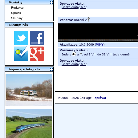
:. Kontakty
Dopravce vlaku:
České dráhy, a.s.
;
Redakce
Spolek
Skupiny
Varianta:
Řazení v
:. Sledujte nás
Aktualizace:
10.6.2009 (
MIKY
)
Poznámky k vlaku:
Jede v
a
, od 1.VII. do 31.VIII. jede denně
Dopravce vlaku:
České dráhy, a.s.
;
:. Nejnovější fotografie
© 2001 - 2026 ŽelPage -
správci