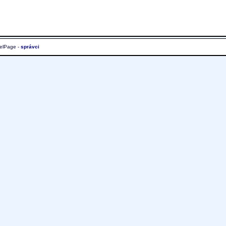
elPage -
správci