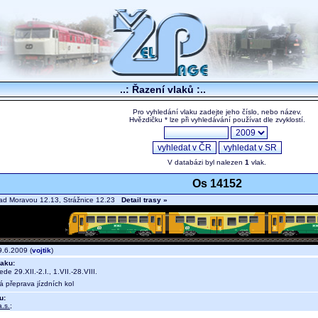
..: Řazení vlaků :..
Pro vyhledání vlaku zadejte jeho číslo, nebo název.
Hvězdičku * lze při vyhledávání používat dle zvyklostí.
V databázi byl nalezen
1
vlak.
Os 14152
ad Moravou 12.13, Strážnice 12.23
Detail trasy »
.6.2009 (
vojtik
)
aku:
ede 29.XII.-2.I., 1.VII.-28.VIII.
á přeprava jízdních kol
u:
.s.
;