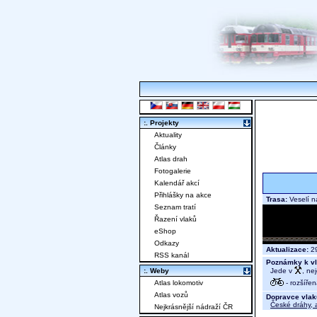
:. Projekty
Aktuality
Články
Atlas drah
Fotogalerie
Kalendář akcí
Přihlášky na akce
Trasa:
Veselí n
Seznam tratí
Řazení vlaků
eShop
Odkazy
Aktualizace:
29
RSS kanál
Poznámky k vl
Jede v
, nej
:. Weby
- rozšířen
Atlas lokomotiv
Atlas vozů
Dopravce vlak
České dráhy, a
Nejkrásnější nádraží ČR