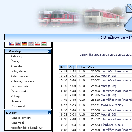
..: Dlažkovice - 
:. Projekty
Jízdní řád
2025
2024
2023
2022
202
Aktuality
Články
Atlas drah
Příj.
Odj.
Linka
Vlak
Fotogalerie
4.48
4.48
U10
25500
Litoměřice horní nádra
5.03
5.03
U10
25501
Most
(4.25)
Kalendář akcí
5.48
5.48
U10
25502
Litoměřice horní nádra
Přihlášky na akce
6.00
6.00
U10
25503
Most
(5.26)
Seznam tratí
6.48
6.48
U10
25504
Litoměřice horní nádra
Řazení vlaků
7.03
7.03
U10
25505
Most
(6.29)
eShop
7.48
7.48
U10
25530
Litoměřice horní nádra
Odkazy
8.03
8.03
U10
25531
Třebívlice
(7.57)
RSS kanál
8.48
8.48
U10
25506
Litoměřice horní nádra
:. Weby
9.03
9.03
U10
25507
Most
(8.29)
Atlas lokomotiv
9.48
9.48
U10
25532
Litoměřice horní nádra
Atlas vozů
10.03
10.03
U10
25533
Třebívlice
(9.57)
Nejkrásnější nádraží ČR
10.48
10.48
U10
25508
Litoměřice horní nádra