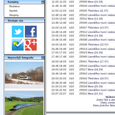
11.03
11.03
U10
25509
Most
(10.29)
:. Kontakty
11.48
11.48
U10
25534
Litoměřice horní nádra
Redakce
Spolek
12.03
12.03
U10
25535
Třebívlice
(11.57)
Skupiny
12.48
12.48
U10
25510
Litoměřice horní nádra
13.03
13.03
U10
25511
Most
(12.29)
:. Sledujte nás
13.48
13.48
U10
25536
Litoměřice horní nádra
14.03
14.03
U10
25537
Třebívlice
(13.57)
14.48
14.48
U10
25512
Litoměřice horní nádra
15.03
15.03
U10
25513
Most
(14.29)
15.48
15.48
U10
25538
Litoměřice horní nádra
16.03
16.03
U10
25539
Třebívlice
(15.57)
16.48
16.48
U10
25514
Litoměřice horní nádra
17.03
17.03
U10
25515
Most
(16.29)
17.48
17.48
U10
25540
Litoměřice horní nádra
:. Nejnovější fotografie
18.03
18.03
U10
25541
Třebívlice
(17.57)
18.48
18.48
U10
25516
Litoměřice horní nádra
19.03
19.03
U10
25517
Most
(18.29)
19.48
19.48
U10
25542
Litoměřice horní nádra
20.03
20.03
U10
25543
Třebívlice
(19.57)
20.48
20.48
U10
25518
Litoměřice horní nádra
21.03
21.03
U10
25519
Most
(20.29)
22.54
22.54
U10
25520
Litoměřice horní nádra
23.07
23.07
U10
25521
Most
(22.31)
Veškeré
Jízdní řád a ak
Vlaky uvede
Data jízdního řádu