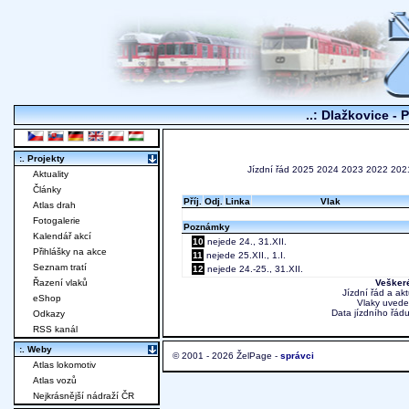
..: Dlažkovice - 
:. Projekty
Jízdní řád
2025
2024
2023
2022
202
Aktuality
Články
Příj.
Odj.
Linka
Vlak
Atlas drah
Fotogalerie
Poznámky
Kalendář akcí
10
nejede 24., 31.XII.
Přihlášky na akce
11
nejede 25.XII., 1.I.
Seznam tratí
12
nejede 24.-25., 31.XII.
Řazení vlaků
Veškeré
Jízdní řád a ak
eShop
Vlaky uvede
Data jízdního řádu
Odkazy
RSS kanál
:. Weby
© 2001 - 2026 ŽelPage -
správci
Atlas lokomotiv
Atlas vozů
Nejkrásnější nádraží ČR