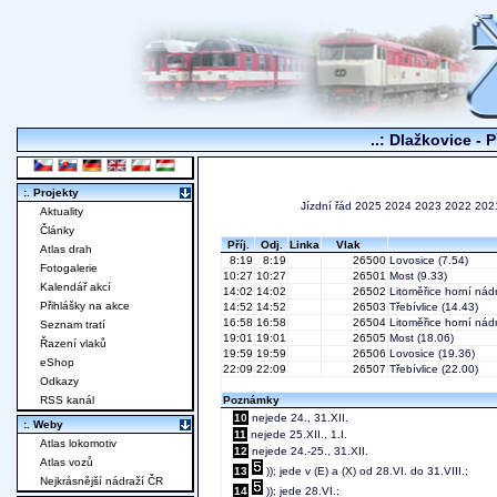
..: Dlažkovice - 
:. Projekty
Jízdní řád
2025
2024
2023
2022
202
Aktuality
Články
Příj.
Odj.
Linka
Vlak
Atlas drah
8:19
8:19
26500
Lovosice
(7.54)
Fotogalerie
10:27
10:27
26501
Most
(9.33)
Kalendář akcí
14:02
14:02
26502
Litoměřice horní nád
Přihlášky na akce
14:52
14:52
26503
Třebívlice
(14.43)
16:58
16:58
26504
Litoměřice horní nád
Seznam tratí
19:01
19:01
26505
Most
(18.06)
Řazení vlaků
19:59
19:59
26506
Lovosice
(19.36)
eShop
22:09
22:09
26507
Třebívlice
(22.00)
Odkazy
RSS kanál
Poznámky
10
nejede 24., 31.XII.
:. Weby
11
nejede 25.XII., 1.I.
Atlas lokomotiv
12
nejede 24.-25., 31.XII.
Atlas vozů
13
)); jede v (E) a (X) od 28.VI. do 31.VIII.;
Nejkrásnější nádraží ČR
14
)); jede 28.VI.;