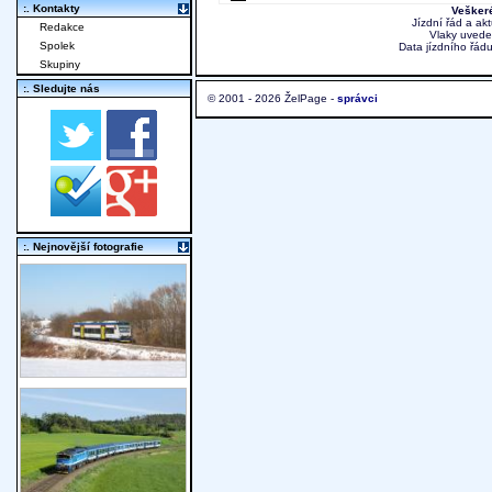
:. Kontakty
Veškeré
Jízdní řád a ak
Redakce
Vlaky uvede
Spolek
Data jízdního řádu
Skupiny
:. Sledujte nás
© 2001 - 2026 ŽelPage -
správci
:. Nejnovější fotografie