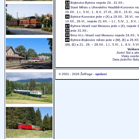
34
Bojkovice-Bylnice nejede 24., 31.XII.;
35
Staré Město u Uherského Hradiště-Kunovice nejed
28.XII., 1.I., 5.IV., 1., 8.V., 27.IX., 28.X., 15.XI., 
36
Bylnice-Kunovice jede v (X) a 19.XII., 26.VI., nej
19.XII., 26.VI., nejede 21.XII. – 1.I., 5.IV., 1., 8.V.,
37
Bylnice-Veselí nad Moravou jede v (X), nejede 21.XI
38
jede 31.XII.;
39
Brno hl.n.-Veselí nad Moravou nejede 24.XII.; V
40
Bylnice-Bojkovice město jede v (W), (E) a 26.XII.,
(W), (E) a 21., 26. – 28.XII., 1.I., 5.IV., 1., 8.V., 5.
Veškeré
Jízdní řád a ak
Vlaky uvede
Data jízdního řádu
© 2001 - 2026 ŽelPage -
správci