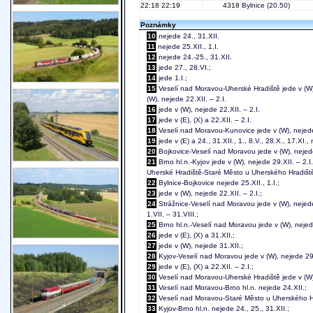
22:18
22:19
4318
Bylnice
(20.50)
Poznámky
10
nejede 24., 31.XII.
11
nejede 25.XII., 1.I.
12
nejede 24.-25., 31.XII.
13
jede 27., 28.VI.;
14
jede 1.I.;
15
Veselí nad Moravou-Uherské Hradiště jede v (W), (
(W), nejede 22.XII. – 2.I.
16
jede v (W), nejede 22.XII. – 2.I.
17
jede v (E), (X) a 22.XII. – 2.I.
18
Veselí nad Moravou-Kunovice jede v (W), nejede 
19
jede v (E) a 24., 31.XII., 1., 8.V., 28.X., 17.XI., 
20
Bojkovice-Veselí nad Moravou jede v (W), nejede
21
Brno hl.n.-Kyjov jede v (W), nejede 29.XII. – 2.I.
Uherské Hradiště-Staré Město u Uherského Hradiště j
22
Bylnice-Bojkovice nejede 25.XII., 1.I.;
23
jede v (W), nejede 22.XII. – 2.I.;
24
Strážnice-Veselí nad Moravou jede v (W), nejede 
1.VII. – 31.VIII.;
25
Brno hl.n.-Veselí nad Moravou jede v (W), nejed
26
jede v (E), (X) a 31.XII.;
27
jede v (W), nejede 31.XII.;
28
Kyjov-Veselí nad Moravou jede v (W), nejede 29.X
29
jede v (E), (X) a 22.XII. – 2.I.;
30
Veselí nad Moravou-Uherské Hradiště jede v (W),
31
Veselí nad Moravou-Brno hl.n. nejede 24.XII.;
32
Veselí nad Moravou-Staré Město u Uherského Hra
33
Kyjov-Brno hl.n. nejede 24., 25., 31.XII.;