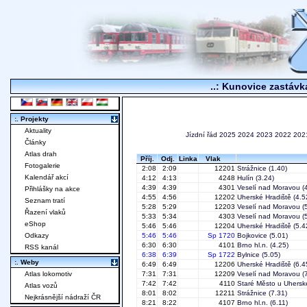
..: Kunovice zastávka
:. Projekty
Aktuality
Jízdní řád
2025
2024
2023
2022
202
Články
Atlas drah
Příj.
Odj.
Linka
Vlak
Fotogalerie
2:08
2:09
12201
Strážnice
(1.40)
Kalendář akcí
4:12
4:13
4248
Hulín
(3.24)
4:39
4:39
4301
Veselí nad Moravou
(4
Přihlášky na akce
4:55
4:56
12202
Uherské Hradiště
(4.5
Seznam tratí
5:28
5:29
12203
Veselí nad Moravou
(5
Řazení vlaků
5:33
5:34
4303
Veselí nad Moravou
(5
eShop
5:46
5:46
12204
Uherské Hradiště
(5.4
Odkazy
5:46
5:46
Sp 1720
Bojkovice
(5.01)
6:30
6:30
4101
Brno hl.n.
(4.25)
RSS kanál
6:38
6:39
Sp 1722
Bylnice
(5.05)
:. Weby
6:49
6:49
12206
Uherské Hradiště
(6.4
Atlas lokomotiv
7:31
7:31
12209
Veselí nad Moravou
(7
7:42
7:42
4110
Staré Město u Uhersk
Atlas vozů
8:01
8:02
12211
Strážnice
(7.31)
Nejkrásnější nádraží ČR
8:21
8:22
4107
Brno hl.n.
(6.11)