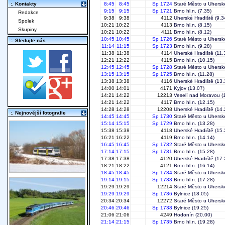
:. Kontakty
8:45
8:45
Sp 1724
Staré Město u Uhersk
9:15
9:15
Sp 1721
Brno hl.n.
(7.35)
Redakce
9:38
9:38
4112
Uherské Hradiště
(9.3
Spolek
10:21
10:22
4113
Brno hl.n.
(8.15)
Skupiny
10:21
10:22
4111
Brno hl.n.
(8.12)
10:45
10:45
Sp 1726
Staré Město u Uhersk
:. Sledujte nás
11:14
11:15
Sp 1723
Brno hl.n.
(9.28)
11:38
11:38
4114
Uherské Hradiště
(11.
12:21
12:22
4115
Brno hl.n.
(10.15)
12:45
12:45
Sp 1728
Staré Město u Uhersk
13:15
13:15
Sp 1725
Brno hl.n.
(11.28)
13:38
13:38
4116
Uherské Hradiště
(13.
14:00
14:01
4171
Kyjov
(13.07)
14:21
14:22
12213
Veselí nad Moravou
(
14:21
14:22
4117
Brno hl.n.
(12.15)
14:28
14:28
12208
Uherské Hradiště
(14.
:. Nejnovější fotografie
14:45
14:45
Sp 1730
Staré Město u Uhersk
15:14
15:15
Sp 1729
Brno hl.n.
(13.28)
15:38
15:38
4118
Uherské Hradiště
(15.
16:21
16:22
4119
Brno hl.n.
(14.14)
16:45
16:45
Sp 1732
Staré Město u Uhersk
17:14
17:15
Sp 1731
Brno hl.n.
(15.28)
17:38
17:38
4120
Uherské Hradiště
(17.
18:21
18:22
4121
Brno hl.n.
(16.14)
18:45
18:45
Sp 1734
Staré Město u Uhersk
19:14
19:15
Sp 1733
Brno hl.n.
(17.28)
19:29
19:29
12214
Staré Město u Uhersk
19:29
19:29
Sp 1736
Bylnice
(18.05)
20:34
20:34
12272
Staré Město u Uhersk
20:46
20:46
Sp 1738
Bylnice
(19.25)
21:06
21:06
4249
Hodonín
(20.00)
21:14
21:15
Sp 1735
Brno hl.n.
(19.28)