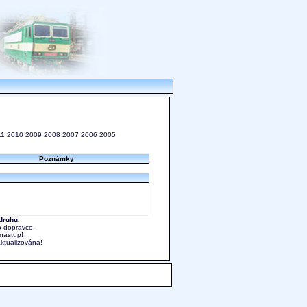
11
2010
2009
2008
2007
2006
2005
Poznámky
druhu.
o dopravce.
nástup!
aktualizována!