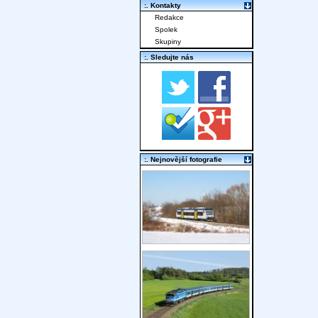
:. Kontakty
Redakce
Spolek
Skupiny
:. Sledujte nás
:. Nejnovější fotografie