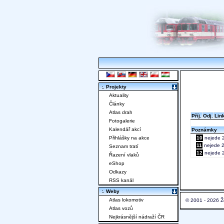
:. Projekty
Aktuality
Články
Atlas drah
Příj.
Odj.
Lin
Fotogalerie
Kalendář akcí
Poznámky
Přihlášky na akce
10
nejede 2
11
nejede 25
Seznam tratí
12
nejede 2
Řazení vlaků
eShop
Odkazy
RSS kanál
:. Weby
Atlas lokomotiv
© 2001 - 2026 Ž
Atlas vozů
Nejkrásnější nádraží ČR