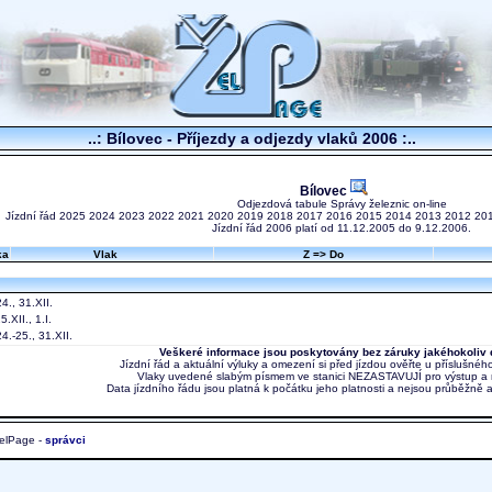
..: Bílovec - Příjezdy a odjezdy vlaků 2006 :..
Bílovec
Odjezdová tabule Správy železnic on-line
Jízdní řád
2025
2024
2023
2022
2021
2020
2019
2018
2017
2016
2015
2014
2013
2012
20
Jízdní řád 2006 platí od 11.12.2005 do 9.12.2006.
ka
Vlak
Z => Do
4., 31.XII.
.XII., 1.I.
4.-25., 31.XII.
Veškeré informace jsou poskytovány bez záruky jakéhokoliv 
Jízdní řád a aktuální výluky a omezení si před jízdou ověřte u příslušnéh
Vlaky uvedené slabým písmem ve stanici NEZASTAVUJÍ pro výstup a 
Data jízdního řádu jsou platná k počátku jeho platnosti a nejsou průběžně 
elPage -
správci