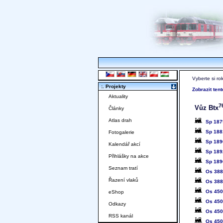
Vyberte si ro
:. Projekty
Zobrazit ten
Aktuality
7
Vůz Btx
Články
Atlas drah
Sp 187
Sp 188
Fotogalerie
Sp 189
Kalendář akcí
Sp 189
Přihlášky na akce
Sp 189
Seznam tratí
Os 38
Řazení vlaků
Os 38
Os 45
eShop
Os 45
Odkazy
Os 45
RSS kanál
Os 45