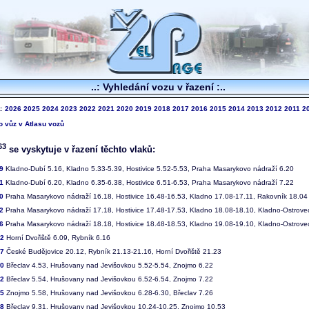
..: Vyhledání vozu v řazení :..
k:
2026
2025
2024
2023
2022
2021
2020
2019
2018
2017
2016
2015
2014
2013
2012
2011
2
to vůz v Atlasu vozů
63
se vyskytuje v řazení těchto vlaků:
9
Kladno-Dubí 5.16, Kladno 5.33-5.39, Hostivice 5.52-5.53, Praha Masarykovo nádraží 6.20
1
Kladno-Dubí 6.20, Kladno 6.35-6.38, Hostivice 6.51-6.53, Praha Masarykovo nádraží 7.22
0
Praha Masarykovo nádraží 16.18, Hostivice 16.48-16.53, Kladno 17.08-17.11, Rakovník 18.04
2
Praha Masarykovo nádraží 17.18, Hostivice 17.48-17.53, Kladno 18.08-18.10, Kladno-Ostrove
6
Praha Masarykovo nádraží 18.18, Hostivice 18.48-18.53, Kladno 19.08-19.10, Kladno-Ostrove
82
Horní Dvořiště 6.09, Rybník 6.16
87
České Budějovice 20.12, Rybník 21.13-21.16, Horní Dvořiště 21.23
00
Břeclav 4.53, Hrušovany nad Jevišovkou 5.52-5.54, Znojmo 6.22
02
Břeclav 5.54, Hrušovany nad Jevišovkou 6.52-6.54, Znojmo 7.22
05
Znojmo 5.58, Hrušovany nad Jevišovkou 6.28-6.30, Břeclav 7.26
08
Břeclav 9.31, Hrušovany nad Jevišovkou 10.24-10.25, Znojmo 10.53