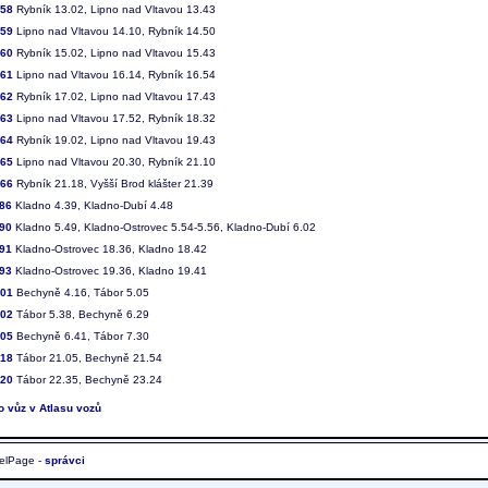
858
Rybník 13.02, Lipno nad Vltavou 13.43
859
Lipno nad Vltavou 14.10, Rybník 14.50
860
Rybník 15.02, Lipno nad Vltavou 15.43
861
Lipno nad Vltavou 16.14, Rybník 16.54
862
Rybník 17.02, Lipno nad Vltavou 17.43
863
Lipno nad Vltavou 17.52, Rybník 18.32
864
Rybník 19.02, Lipno nad Vltavou 19.43
865
Lipno nad Vltavou 20.30, Rybník 21.10
866
Rybník 21.18, Vyšší Brod klášter 21.39
86
Kladno 4.39, Kladno-Dubí 4.48
90
Kladno 5.49, Kladno-Ostrovec 5.54-5.56, Kladno-Dubí 6.02
91
Kladno-Ostrovec 18.36, Kladno 18.42
93
Kladno-Ostrovec 19.36, Kladno 19.41
401
Bechyně 4.16, Tábor 5.05
402
Tábor 5.38, Bechyně 6.29
405
Bechyně 6.41, Tábor 7.30
418
Tábor 21.05, Bechyně 21.54
420
Tábor 22.35, Bechyně 23.24
to vůz v Atlasu vozů
elPage -
správci