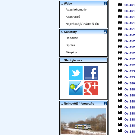
:. Weby
Os 45
Atlas lokomotiv
Os 45
Atlas vozů
Os 45
Os 45
Nejkrásnější nádraží ČR
Os 45
:. Kontakty
Os 45
Redakce
Os 45
Spolek
Os 45
Skupiny
Os 45
Os 45
:. Sledujte nás
Os 45
Os 45
Os 45
Os 98
Os 18
Os 18
Os 18
:. Nejnovější fotografie
Os 18
Os 18
Os 18
Os 18
Os 18