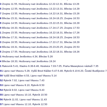
13
Znojmo 11.55, Hrušovany nad Jevišovkou 12.22-12.31, Břeclav 13.26
15
Znojmo 12.55, Hrušovany nad Jevišovkou 13.22-13.31, Břeclav 14.29
17
Znojmo 13.55, Hrušovany nad Jevišovkou 14.22-14.31, Břeclav 15.26
18
Břeclav 15.31, Hrušovany nad Jevišovkou 16.24-16.25, Znojmo 16.53
19
Znojmo 14.55, Hrušovany nad Jevišovkou 15.22-15.31, Břeclav 16.29
20
Břeclav 16.33, Hrušovany nad Jevišovkou 17.24-17.25, Znojmo 17.53
21
Znojmo 15.55, Hrušovany nad Jevišovkou 16.22-16.31, Břeclav 17.26
22
Břeclav 17.31, Hrušovany nad Jevišovkou 18.24-18.25, Znojmo 18.53
23
Znojmo 16.55, Hrušovany nad Jevišovkou 17.22-17.31, Břeclav 18.29
24
Břeclav 19.31, Hrušovany nad Jevišovkou 20.23-20.25, Znojmo 20.53
25
Znojmo 17.55, Hrušovany nad Jevišovkou 18.22-18.31, Břeclav 19.26
31
Hrušovany nad Jevišovkou 4.34, Břeclav 5.26
34
Břeclav 18.33, Hrušovany nad Jevišovkou 19.24
01
Rakovník 5.41, Kladno 6.36-6.46, Hostivice 7.03-7.05, Praha Masarykovo nádraží 7.35
801
Lipno nad Vltavou 5.28, Vyšší Brod Klášter 5.47-5.48, Rybník 6.10-6.20, České Budějovice 7
850
Vyšší Brod klášter 4.53, Lipno nad Vltavou 5.14
852
Rybník 7.02, Lipno nad Vltavou 7.43
853
Lipno nad Vltavou 8.10, Rybník 8.50
854
Rybník 9.02, Lipno nad Vltavou 9.43
855
Lipno nad Vltavou 10.10, Rybník 10.50
856
Rybník 11.02, Lipno nad Vltavou 11.43
857
Lipno nad Vltavou 12.10, Rybník 12.50