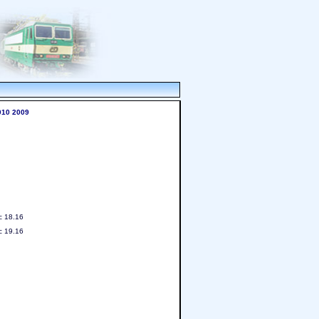
010
2009
c 18.16
c 19.16