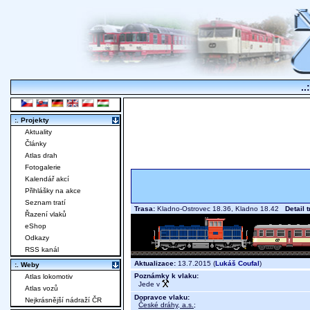
..
:. Projekty
Aktuality
Články
Atlas drah
Fotogalerie
Kalendář akcí
Přihlášky na akce
Seznam tratí
Trasa:
Kladno-Ostrovec 18.36, Kladno 18.42
Detail 
Řazení vlaků
eShop
Odkazy
RSS kanál
Aktualizace:
13.7.2015 (
Lukáš Coufal
)
:. Weby
Poznámky k vlaku:
Atlas lokomotiv
Jede v
Atlas vozů
Dopravce vlaku:
Nejkrásnější nádraží ČR
České dráhy, a.s.
;