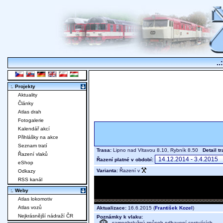
..
:. Projekty
Aktuality
Články
Atlas drah
Fotogalerie
Kalendář akcí
Přihlášky na akce
Seznam tratí
Trasa:
Lipno nad Vltavou 8.10, Rybník 8.50
Detail t
Řazení vlaků
Řazení platné v období:
eShop
Varianta:
Řazení v
Odkazy
RSS kanál
:. Weby
Atlas lokomotiv
Atlas vozů
Aktualizace:
16.6.2015 (
František Kozel
)
Nejkrásnější nádraží ČR
Poznámky k vlaku:
- samoobslužný způsob odbavení cestujících