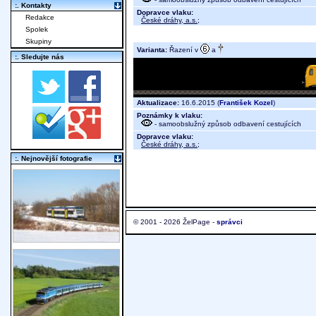
:. Kontakty
Dopravce vlaku:
Redakce
České dráhy, a.s.
;
Spolek
Skupiny
Varianta:
Řazení v
a
:. Sledujte nás
Aktualizace:
16.6.2015 (
František Kozel
)
Poznámky k vlaku:
- samoobslužný způsob odbavení cestujících
Dopravce vlaku:
České dráhy, a.s.
;
:. Nejnovější fotografie
© 2001 - 2026 ŽelPage -
správci