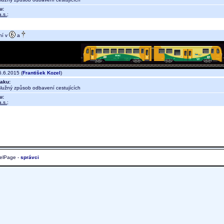
u:
.s.
;
ní v
a
.6.2015 (
František Kozel
)
aku:
lužný způsob odbavení cestujících
u:
.s.
;
elPage -
správci