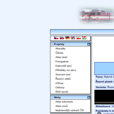
:. Projekty
Aktuality
Články
Atlas drah
Fotogalerie
Kalendář akcí
Přihlášky na akce
Seznam tratí
Trasa:
Rybník 1
Řazení vlaků
Řazení platné 
eShop
Varianta:
Řaze
Odkazy
RSS kanál
:. Weby
Atlas lokomotiv
Atlas vozů
Aktualizace:
16
Nejkrásnější nádraží ČR
Poznámky k vl
- samoobs