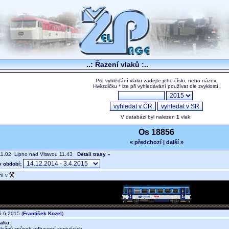
..: Řazení vlaků :..
Pro vyhledání vlaku zadejte jeho číslo, nebo název.
Hvězdičku * lze při vyhledávání používat dle zvyklostí.
V databázi byl nalezen
1
vlak.
Os 18856
« předchozí
|
další »
1.02, Lipno nad Vltavou 11.43
Detail trasy »
v období:
ní v
.6.2015 (
František Kozel
)
aku:
lužný způsob odbavení cestujících