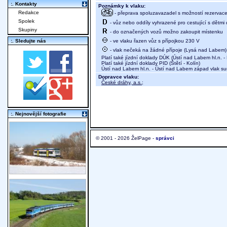
:. Kontakty
Poznámky k vlaku:
Redakce
- přeprava spoluzavazadel s možností rezervace 
Spolek
- vůz nebo oddíly vyhrazené pro cestující s dětmi 
Skupiny
- do označených vozů možno zakoupit místenku
- ve vlaku řazen vůz s přípojkou 230 V
:. Sledujte nás
- vlak nečeká na žádné přípoje (Lysá nad Labem)
Platí také jízdní doklady DÚK (Ústí nad Labem hl.n. - 
Platí také jízdní doklady PID (Štětí - Kolín)
Ústí nad Labem hl.n. - Ústí nad Labem západ vlak s
Dopravce vlaku:
České dráhy, a.s.
;
:. Nejnovější fotografie
© 2001 - 2026 ŽelPage -
správci