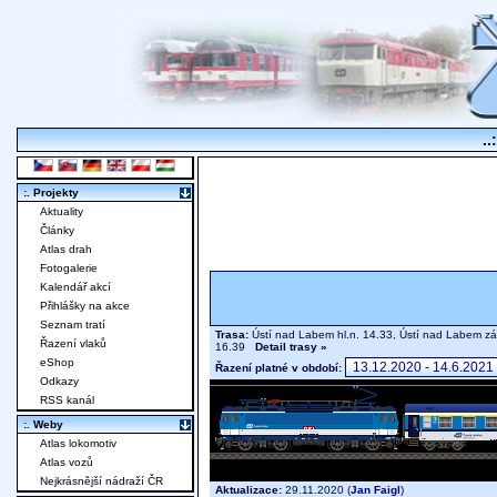
..
:. Projekty
Aktuality
Články
Atlas drah
Fotogalerie
Kalendář akcí
Přihlášky na akce
Seznam tratí
Trasa:
Ústí nad Labem hl.n. 14.33, Ústí nad Labem zá
Řazení vlaků
16.39
Detail trasy »
eShop
Řazení platné v období:
Odkazy
RSS kanál
:. Weby
Atlas lokomotiv
Atlas vozů
Nejkrásnější nádraží ČR
Aktualizace:
29.11.2020 (
Jan Faigl
)