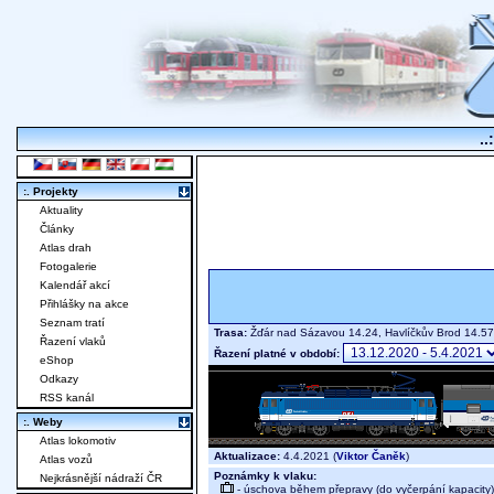
..
:. Projekty
Aktuality
Články
Atlas drah
Fotogalerie
Kalendář akcí
Přihlášky na akce
Seznam tratí
Trasa:
Žďár nad Sázavou 14.24, Havlíčkův Brod 14.57
Řazení vlaků
Řazení platné v období:
eShop
Odkazy
RSS kanál
:. Weby
Atlas lokomotiv
Aktualizace:
4.4.2021 (
Viktor Čaněk
)
Atlas vozů
Poznámky k vlaku:
Nejkrásnější nádraží ČR
- úschova během přepravy (do vyčerpání kapacity)