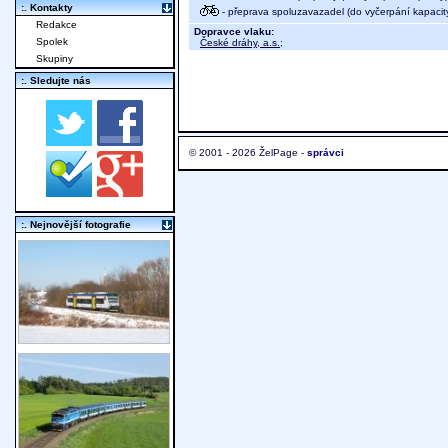
:. Kontakty
- přeprava spoluzavazadel (do vyčerpání kapacit
Redakce
Dopravce vlaku:
Spolek
České dráhy, a.s.
;
Skupiny
:. Sledujte nás
© 2001 - 2026 ŽelPage -
správci
:. Nejnovější fotografie