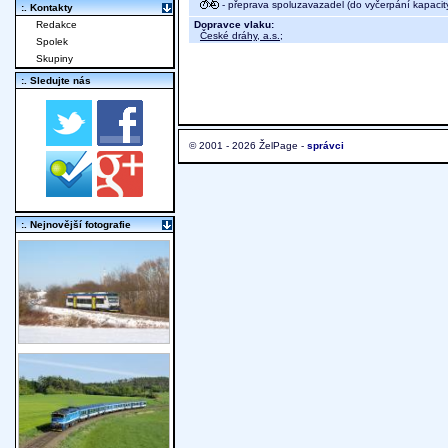
- přeprava spoluzavazadel (do vyčerpání kapacit
:. Kontakty
Dopravce vlaku:
Redakce
České dráhy, a.s.
;
Spolek
Skupiny
:. Sledujte nás
© 2001 - 2026 ŽelPage -
správci
:. Nejnovější fotografie