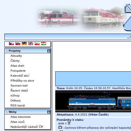
..
:. Projekty
Aktuality
Články
Atlas drah
Fotogalerie
Kalendář akcí
Přihlášky na akce
Seznam tratí
Trasa:
Kolín 16.35, Čáslav 16.56-16.57, Havlíčkův B
Řazení vlaků
eShop
Odkazy
RSS kanál
:. Weby
Aktualizace:
4.4.2021 (
Viktor Čaněk
)
Atlas lokomotiv
Poznámky k vlaku:
Atlas vozů
jede v
Nejkrásnější nádraží ČR
- úschova během přepravy (do vyčerpání kapacity)