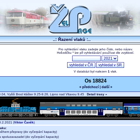
..: Řazení vlaků :..
Pro vyhledání vlaku zadejte jeho číslo, nebo název.
Hvězdičku * lze při vyhledávání používat dle zvyklostí.
V databázi byl nalezen
1
vlak.
Os 18824
« předchozí
|
další »
.04, Vyšší Brod klášter 9.25-9.26, Lipno nad Vltavou 9.45
Detail trasy »
.2.2021 (
Viktor Čaněk
)
aku:
během přepravy (do vyčerpání kapacity)
a spoluzavazadel (do vyčerpání kapacity)