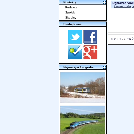
:. Kontakty
Dopravce vlak
České dráhy, a
Redakce
Spolek
Skupiny
:. Sledujte nás
© 2001 - 2026 Ž
:. Nejnovější fotografie