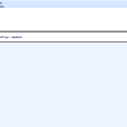
u:
.s.
;
elPage -
správci