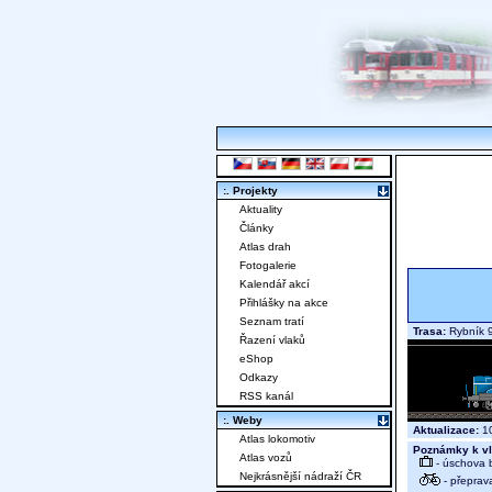
:. Projekty
Aktuality
Články
Atlas drah
Fotogalerie
Kalendář akcí
Přihlášky na akce
Seznam tratí
Trasa:
Rybník 9
Řazení vlaků
eShop
Odkazy
RSS kanál
:. Weby
Aktualizace:
10
Atlas lokomotiv
Poznámky k vl
Atlas vozů
- úschova 
Nejkrásnější nádraží ČR
- přeprav