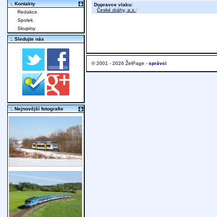
:. Kontakty
Dopravce vlaku:
České dráhy, a.s.
;
Redakce
Spolek
Skupiny
:. Sledujte nás
© 2001 - 2026 ŽelPage -
správci
:. Nejnovější fotografie