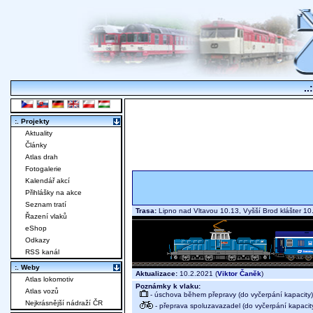
..
:. Projekty
Aktuality
Články
Atlas drah
Fotogalerie
Kalendář akcí
Přihlášky na akce
Seznam tratí
Trasa:
Lipno nad Vltavou 10.13, Vyšší Brod klášter 
Řazení vlaků
eShop
Odkazy
RSS kanál
:. Weby
Aktualizace:
10.2.2021 (
Viktor Čaněk
)
Atlas lokomotiv
Poznámky k vlaku:
Atlas vozů
- úschova během přepravy (do vyčerpání kapacity)
Nejkrásnější nádraží ČR
- přeprava spoluzavazadel (do vyčerpání kapacit