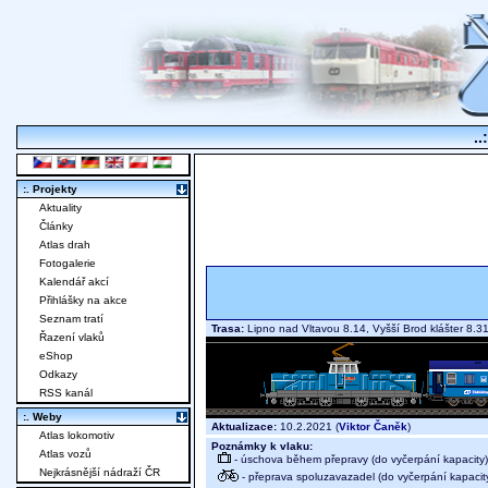
..
:. Projekty
Aktuality
Články
Atlas drah
Fotogalerie
Kalendář akcí
Přihlášky na akce
Seznam tratí
Trasa:
Lipno nad Vltavou 8.14, Vyšší Brod klášter 8.
Řazení vlaků
eShop
Odkazy
RSS kanál
:. Weby
Aktualizace:
10.2.2021 (
Viktor Čaněk
)
Atlas lokomotiv
Poznámky k vlaku:
Atlas vozů
- úschova během přepravy (do vyčerpání kapacity)
Nejkrásnější nádraží ČR
- přeprava spoluzavazadel (do vyčerpání kapacit