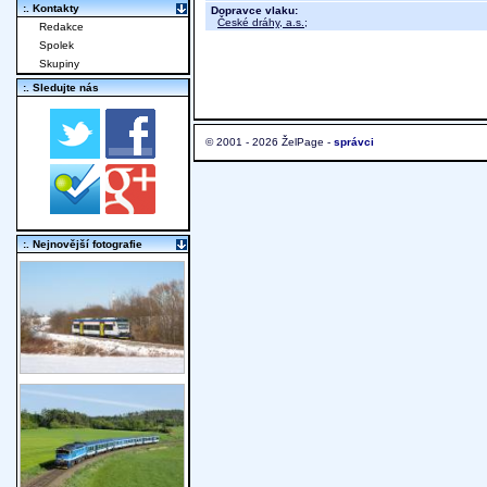
:. Kontakty
Dopravce vlaku:
České dráhy, a.s.
;
Redakce
Spolek
Skupiny
:. Sledujte nás
© 2001 - 2026 ŽelPage -
správci
:. Nejnovější fotografie