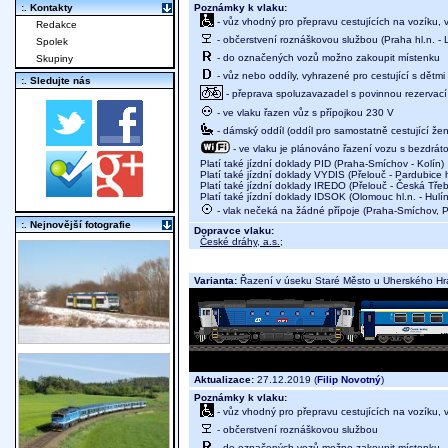
Poznámky k vlaku:
:. Kontakty
- vůz vhodný pro přepravu cestujících na vozíku,
Redakce
- občerstvení roznáškovou službou (Praha hl.n. - 
Spolek
- do označených vozů možno zakoupit místenku
Skupiny
- vůz nebo oddíly, vyhrazené pro cestující s dětmi 
:. Sledujte nás
- přeprava spoluzavazadel s povinnou rezervací 
- ve vlaku řazen vůz s přípojkou 230 V
- dámský oddíl (oddíl pro samostatně cestující žen
- ve vlaku je plánováno řazení vozu s bezdráto
Platí také jízdní doklady PID (Praha-Smíchov - Kolín)
Platí také jízdní doklady VYDIS (Přelouč - Pardubice h
Platí také jízdní doklady IREDO (Přelouč - Česká Tře
Platí také jízdní doklady IDSOK (Olomouc hl.n. - Hulín
- vlak nečeká na žádné přípoje (Praha-Smíchov, P
:. Nejnovější fotografie
Dopravce vlaku:
České dráhy, a.s.
;
Varianta:
Řazení v úseku Staré Město u Uherského Hra
Aktualizace:
27.12.2019 (
Filip Novotný
)
Poznámky k vlaku:
- vůz vhodný pro přepravu cestujících na vozíku,
- občerstvení roznáškovou službou
- do označených vozů možno zakoupit místenku