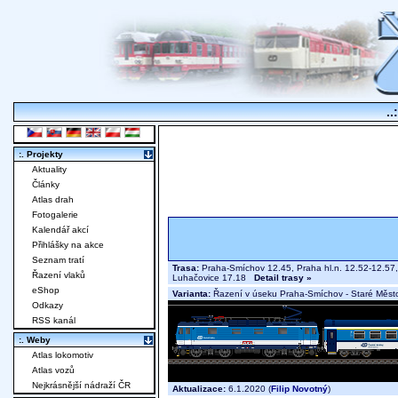
..
:. Projekty
Aktuality
Články
Atlas drah
Fotogalerie
Kalendář akcí
Přihlášky na akce
Seznam tratí
Trasa:
Praha-Smíchov 12.45, Praha hl.n. 12.52-12.57, 
Řazení vlaků
Luhačovice 17.18
Detail trasy »
eShop
Varianta:
Řazení v úseku Praha-Smíchov - Staré Měst
Odkazy
RSS kanál
:. Weby
Atlas lokomotiv
Atlas vozů
Nejkrásnější nádraží ČR
Aktualizace:
6.1.2020 (
Filip Novotný
)