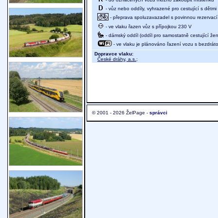
- vůz nebo oddíly, vyhrazené pro cestující s dětmi 
- přeprava spoluzavazadel s povinnou rezervací 
- ve vlaku řazen vůz s přípojkou 230 V
- dámský oddíl (oddíl pro samostatně cestující žen
- ve vlaku je plánováno řazení vozu s bezdráto
Dopravce vlaku:
České dráhy, a.s.
;
© 2001 - 2026 ŽelPage -
správci