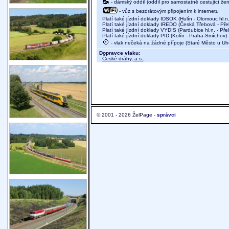
- dámský oddíl (oddíl pro samostatně cestující žen
- vůz s bezdrátovým připojením k internetu
Platí také jízdní doklady IDSOK (Hulín - Olomouc hl.n.
Platí také jízdní doklady IREDO (Česká Třebová - Pře
Platí také jízdní doklady VYDIS (Pardubice hl.n. - Pře
Platí také jízdní doklady PID (Kolín - Praha-Smíchov)
- vlak nečeká na žádné přípoje (Staré Město u Uher
Dopravce vlaku:
České dráhy, a.s.
;
© 2001 - 2026 ŽelPage -
správci