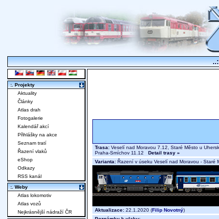
..
:. Projekty
Aktuality
Články
Atlas drah
Fotogalerie
Kalendář akcí
Přihlášky na akce
Seznam tratí
Trasa:
Veselí nad Moravou 7.12, Staré Město u Uherské
Řazení vlaků
Praha-Smíchov 11.12
Detail trasy »
eShop
Varianta:
Řazení v úseku Veselí nad Moravou - Staré 
Odkazy
RSS kanál
:. Weby
Atlas lokomotiv
Atlas vozů
Aktualizace:
22.1.2020 (
Filip Novotný
)
Nejkrásnější nádraží ČR
Poznámky k vlaku: