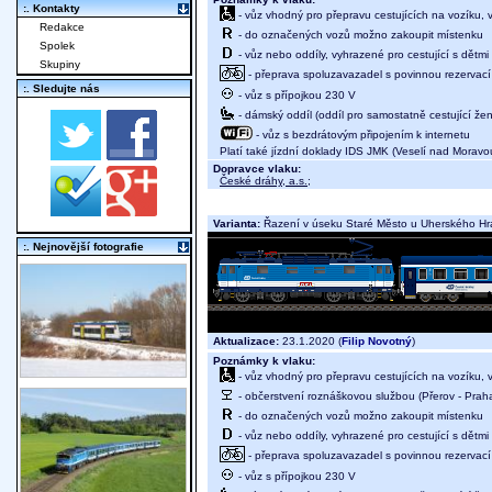
:. Kontakty
- vůz vhodný pro přepravu cestujících na vozíku,
Redakce
- do označených vozů možno zakoupit místenku
Spolek
- vůz nebo oddíly, vyhrazené pro cestující s dětmi 
Skupiny
- přeprava spoluzavazadel s povinnou rezervací 
:. Sledujte nás
- vůz s přípojkou 230 V
- dámský oddíl (oddíl pro samostatně cestující žen
- vůz s bezdrátovým připojením k internetu
Platí také jízdní doklady IDS JMK (Veselí nad Moravo
Dopravce vlaku:
České dráhy, a.s.
;
Varianta:
Řazení v úseku Staré Město u Uherského Hr
:. Nejnovější fotografie
Aktualizace:
23.1.2020 (
Filip Novotný
)
Poznámky k vlaku:
- vůz vhodný pro přepravu cestujících na vozíku,
- občerstvení roznáškovou službou (Přerov - Praha
- do označených vozů možno zakoupit místenku
- vůz nebo oddíly, vyhrazené pro cestující s dětmi 
- přeprava spoluzavazadel s povinnou rezervací 
- vůz s přípojkou 230 V