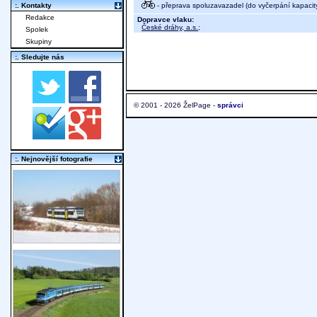
- přeprava spoluzavazadel (do vyčerpání kapacit
:. Kontakty
Redakce
Dopravce vlaku:
České dráhy, a.s.
;
Spolek
Skupiny
:. Sledujte nás
© 2001 - 2026 ŽelPage -
správci
:. Nejnovější fotografie