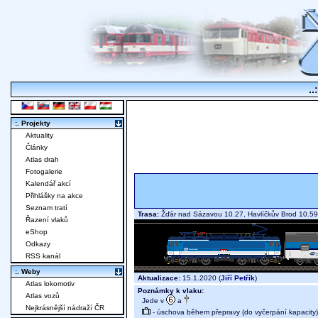
..
:. Projekty
Aktuality
Články
Atlas drah
Fotogalerie
Kalendář akcí
Přihlášky na akce
Seznam tratí
Trasa:
Žďár nad Sázavou 10.27, Havlíčkův Brod 10.
Řazení vlaků
eShop
Odkazy
RSS kanál
:. Weby
Aktualizace:
15.1.2020 (
Jiří Petřík
)
Atlas lokomotiv
Poznámky k vlaku:
Atlas vozů
Jede v
a
Nejkrásnější nádraží ČR
- úschova během přepravy (do vyčerpání kapacity)