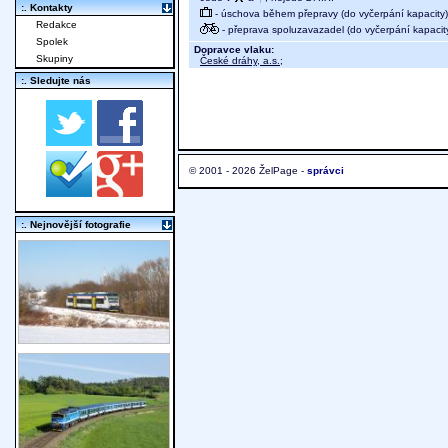
:. Kontakty
- úschova během přepravy (do vyčerpání kapacity)
Redakce
- přeprava spoluzavazadel (do vyčerpání kapacit
Spolek
Dopravce vlaku:
Skupiny
České dráhy, a.s.
;
:. Sledujte nás
© 2001 - 2026 ŽelPage -
správci
:. Nejnovější fotografie