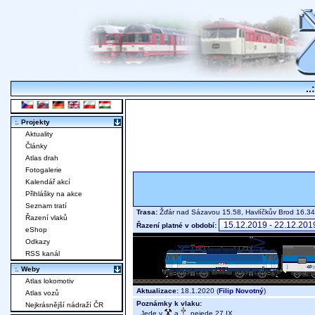
..
:. Projekty
Aktuality
Články
Atlas drah
Fotogalerie
Kalendář akcí
Přihlášky na akce
Seznam tratí
Trasa:
Žďár nad Sázavou 15.58, Havlíčkův Brod 16.
Řazení vlaků
Řazení platné v období:
eShop
Odkazy
RSS kanál
:. Weby
Atlas lokomotiv
Aktualizace:
18.1.2020 (
Filip Novotný
)
Atlas vozů
Poznámky k vlaku:
Nejkrásnější nádraží ČR
Jede v
a
, nejede 27.IX.