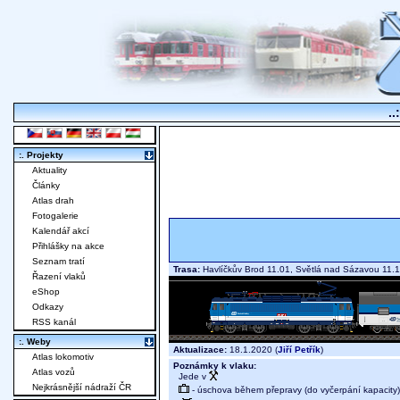
..
:. Projekty
Aktuality
Články
Atlas drah
Fotogalerie
Kalendář akcí
Přihlášky na akce
Seznam tratí
Trasa:
Havlíčkův Brod 11.01, Světlá nad Sázavou 11.1
Řazení vlaků
eShop
Odkazy
RSS kanál
:. Weby
Aktualizace:
18.1.2020 (
Jiří Petřík
)
Atlas lokomotiv
Poznámky k vlaku:
Atlas vozů
Jede v
Nejkrásnější nádraží ČR
- úschova během přepravy (do vyčerpání kapacity)