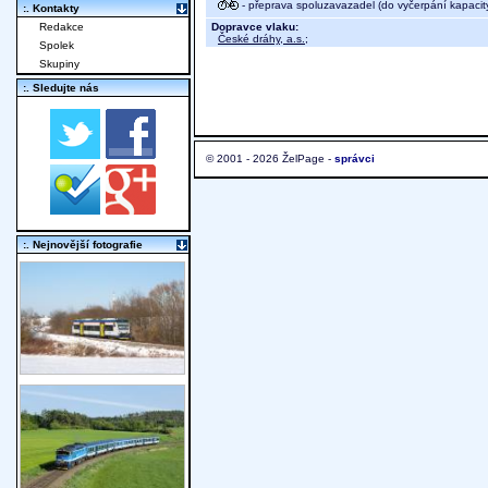
- přeprava spoluzavazadel (do vyčerpání kapacit
:. Kontakty
Dopravce vlaku:
Redakce
České dráhy, a.s.
;
Spolek
Skupiny
:. Sledujte nás
© 2001 - 2026 ŽelPage -
správci
:. Nejnovější fotografie