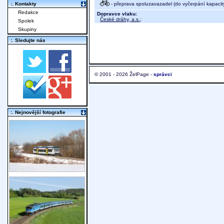
- přeprava spoluzavazadel (do vyčerpání kapacit
:. Kontakty
Redakce
Dopravce vlaku:
České dráhy, a.s.
;
Spolek
Skupiny
:. Sledujte nás
© 2001 - 2026 ŽelPage -
správci
:. Nejnovější fotografie