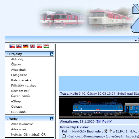
..
:. Projekty
Aktuality
Články
Atlas drah
Fotogalerie
Kalendář akcí
Přihlášky na akce
Seznam tratí
Trasa:
Kolín 9.40, Čáslav 10.03-10.04, Světlá nad S
Řazení vlaků
eShop
Odkazy
RSS kanál
:. Weby
Aktualizace:
18.1.2020 (
Jiří Petřík
)
Atlas lokomotiv
Poznámky k vlaku:
Atlas vozů
Kolín - Havlíčkův Brod jede v
,
a 11.IV., 2., 9.V., 
Nejkrásnější nádraží ČR
- úschova během přepravy (do vyčerpání kapacity)