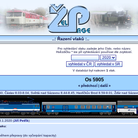
..: Řazení vlaků :..
Pro vyhledání vlaku zadejte jeho číslo, nebo název.
Hvězdičku * lze při vyhledávání používat dle zvyklostí.
V databázi byl nalezen
1
vlak.
Os 5905
« předchozí
|
další »
40, Čáslav 8.03-8.04, Světlá nad Sázavou 8.44-8.45, Havlíčkův Brod 8.59-9.01, Žďár nad Sáz
.1.2020 (
Jiří Petřík
)
aku:
během přepravy (do vyčerpání kapacity)