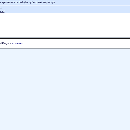
a spoluzavazadel (do vyčerpání kapacity)
u:
.s.
;
elPage -
správci