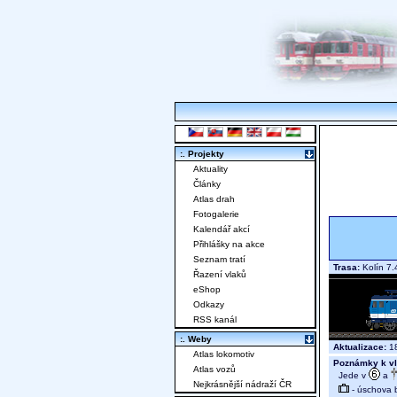
:. Projekty
Aktuality
Články
Atlas drah
Fotogalerie
Kalendář akcí
Přihlášky na akce
Seznam tratí
Trasa:
Kolín 7.
Řazení vlaků
eShop
Odkazy
RSS kanál
:. Weby
Aktualizace:
18
Atlas lokomotiv
Poznámky k vl
Atlas vozů
Jede v
a
Nejkrásnější nádraží ČR
- úschova 