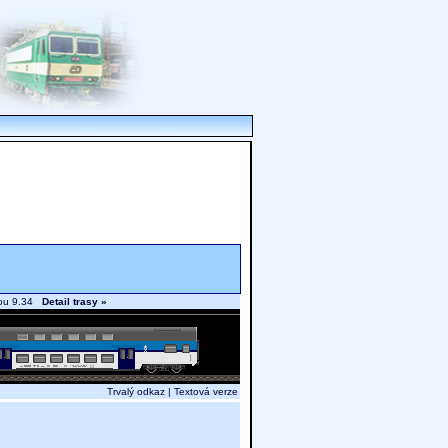
avou 9.34
Detail trasy »
Trvalý odkaz
|
Textová verze