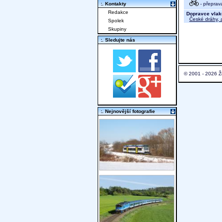
- přeprav
:. Kontakty
Redakce
Dopravce vlak
České dráhy, a
Spolek
Skupiny
:. Sledujte nás
© 2001 - 2026 Ž
:. Nejnovější fotografie