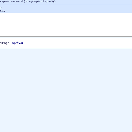
a spoluzavazadel (do vyčerpání kapacity)
u:
.s.
;
elPage -
správci