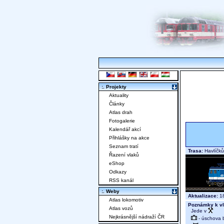
:. Projekty
Aktuality
Články
Atlas drah
Fotogalerie
Kalendář akcí
Přihlášky na akce
Seznam tratí
Trasa:
Havlíčků
Řazení vlaků
eShop
Odkazy
RSS kanál
:. Weby
Aktualizace:
18
Atlas lokomotiv
Poznámky k vl
Atlas vozů
Jede v
Nejkrásnější nádraží ČR
- úschova 