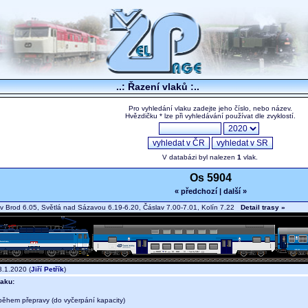
..: Řazení vlaků :..
Pro vyhledání vlaku zadejte jeho číslo, nebo název.
Hvězdičku * lze při vyhledávání používat dle zvyklostí.
V databázi byl nalezen
1
vlak.
Os 5904
« předchozí
|
další »
v Brod 6.05, Světlá nad Sázavou 6.19-6.20, Čáslav 7.00-7.01, Kolín 7.22
Detail trasy »
.1.2020 (
Jiří Petřík
)
aku:
během přepravy (do vyčerpání kapacity)