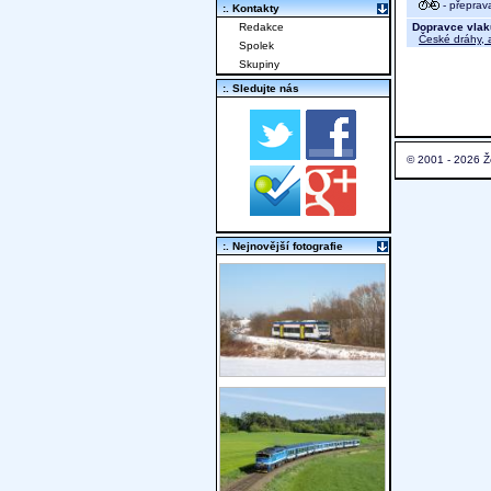
- přeprav
:. Kontakty
Dopravce vlak
Redakce
České dráhy, a
Spolek
Skupiny
:. Sledujte nás
© 2001 - 2026 Ž
:. Nejnovější fotografie