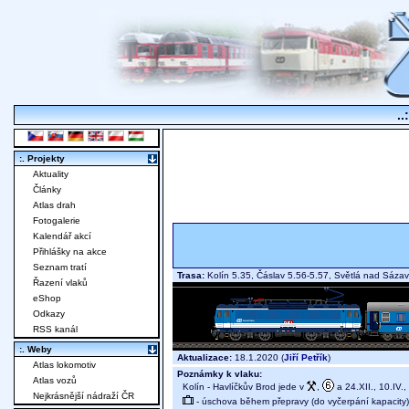
..
:. Projekty
Aktuality
Články
Atlas drah
Fotogalerie
Kalendář akcí
Přihlášky na akce
Seznam tratí
Trasa:
Kolín 5.35, Čáslav 5.56-5.57, Světlá nad Sáza
Řazení vlaků
eShop
Odkazy
RSS kanál
:. Weby
Aktualizace:
18.1.2020 (
Jiří Petřík
)
Atlas lokomotiv
Poznámky k vlaku:
Atlas vozů
Kolín - Havlíčkův Brod jede v
,
a 24.XII., 10.IV., 
Nejkrásnější nádraží ČR
- úschova během přepravy (do vyčerpání kapacity)