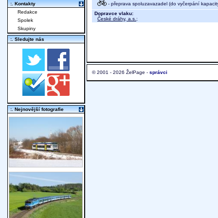
- přeprava spoluzavazadel (do vyčerpání kapacit
:. Kontakty
Redakce
Dopravce vlaku:
České dráhy, a.s.
;
Spolek
Skupiny
:. Sledujte nás
© 2001 - 2026 ŽelPage -
správci
:. Nejnovější fotografie