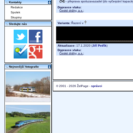
- přeprava spoluzavazadel (do vyčerpání kapacit
:. Kontakty
Dopravce vlaku:
Redakce
České dráhy, a.s.
;
Spolek
Skupiny
Varianta:
Řazení v
:. Sledujte nás
Aktualizace:
17.1.2020 (
Jiří Petřík
)
Dopravce vlaku:
České dráhy, a.s.
;
:. Nejnovější fotografie
© 2001 - 2026 ŽelPage -
správci