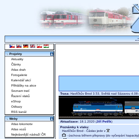
..
:. Projekty
Aktuality
Články
Atlas drah
Fotogalerie
Kalendář akcí
Přihlášky na akce
Seznam tratí
Trasa:
Havlíčkův Brod 3.53, Světlá nad Sázavou 4.08-
Řazení vlaků
eShop
Odkazy
RSS kanál
:. Weby
Aktualizace:
18.1.2020 (
Jiří Petřík
)
Atlas lokomotiv
Poznámky k vlaku:
Atlas vozů
Havlíčkův Brod - Čáslav jede v
Nejkrásnější nádraží ČR
- úschova během přepravy (do vyčerpání kapacity)