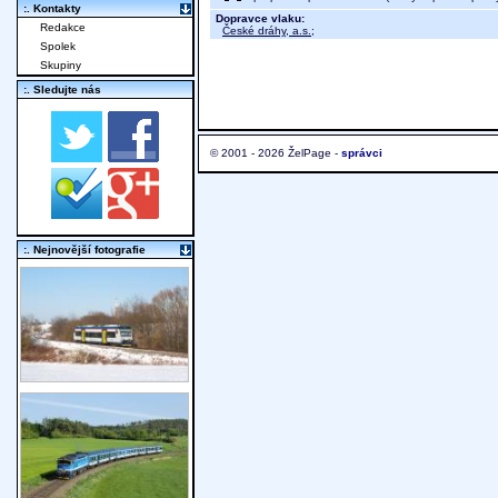
:. Kontakty
Dopravce vlaku:
Redakce
České dráhy, a.s.
;
Spolek
Skupiny
:. Sledujte nás
© 2001 - 2026 ŽelPage -
správci
:. Nejnovější fotografie