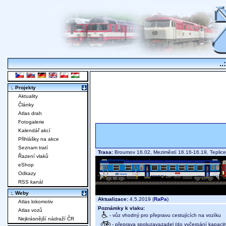
..
:. Projekty
Aktuality
Články
Atlas drah
Fotogalerie
Kalendář akcí
Přihlášky na akce
Seznam tratí
Trasa:
Broumov 16.02, Meziměstí 16.16-16.19, Teplic
Řazení vlaků
eShop
Odkazy
RSS kanál
:. Weby
Aktualizace:
4.5.2019 (
RaPa
)
Atlas lokomotiv
Poznámky k vlaku:
Atlas vozů
- vůz vhodný pro přepravu cestujících na vozíku
Nejkrásnější nádraží ČR
- přeprava spoluzavazadel (do vyčerpání kapacit