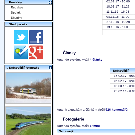
02.02.17 - 10:00
:. Kontakty
18.01.17 - 11:27
Redakce
11.11.16 - 16:08
Spolek
04.11.16 - 11:00
Skupiny
27.10.16 - 10:28
:. Sledujte nás
19.10.16 - 6:00
Články
Autor do systému vložil
4 články
:. Nejnovější fotografie
Nejnovější
15.02.17 - 6:0
06.02.17 - 6:0
05.08.15 - 8:0
23.02.14 - 8:0
Autor k aktualitám a článkům vložil
526 komentářů
.
Fotogalerie
Autor do systému vložil
1 fotku
Nejnovější