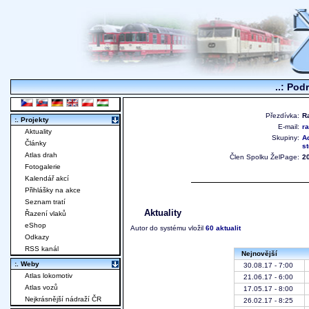
..: Pod
Přezdívka:
R
:. Projekty
E-mail:
r
Aktuality
Skupiny:
A
Články
s
Atlas drah
Člen Spolku ŽelPage:
2
Fotogalerie
Kalendář akcí
Přihlášky na akce
Seznam tratí
Aktuality
Řazení vlaků
eShop
Autor do systému vložil
60 aktualit
Odkazy
RSS kanál
Nejnovější
:. Weby
30.08.17 - 7:00
Atlas lokomotiv
21.06.17 - 6:00
Atlas vozů
17.05.17 - 8:00
Nejkrásnější nádraží ČR
26.02.17 - 8:25