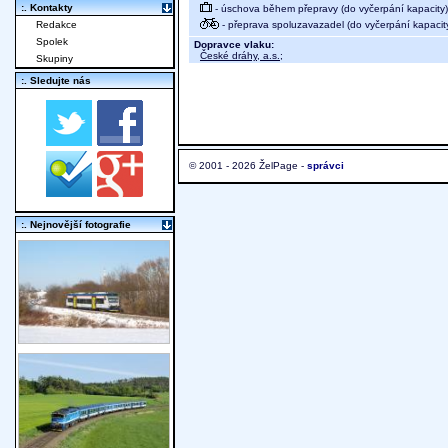
:. Kontakty
- úschova během přepravy (do vyčerpání kapacity)
- přeprava spoluzavazadel (do vyčerpání kapacit
Redakce
Spolek
Dopravce vlaku:
České dráhy, a.s.
;
Skupiny
:. Sledujte nás
© 2001 - 2026 ŽelPage -
správci
:. Nejnovější fotografie