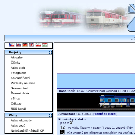
..
:. Projekty
Aktuality
Články
Atlas drah
Fotogalerie
Kalendář akcí
Přihlášky na akce
Seznam tratí
Trasa:
Kolín 12.42, Chlumec nad Cidlinou 13.20-13.32
Řazení vlaků
eShop
Odkazy
RSS kanál
Aktualizace:
11.6.2018 (
František Kozel
)
:. Weby
Poznámky k vlaku:
Atlas lokomotiv
jede v
Atlas vozů
- ve vlaku řazeny k sezení i vozy 1. vozové třídy
Nejkrásnější nádraží ČR
- vůz vhodný pro přepravu cestujících na vozíku,