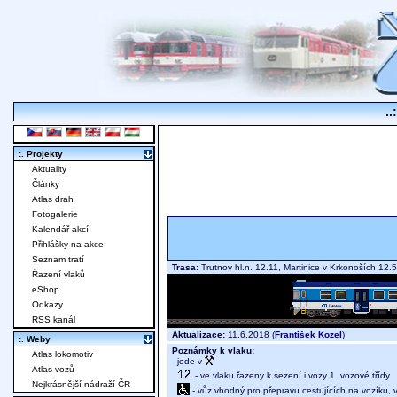
..
:. Projekty
Aktuality
Články
Atlas drah
Fotogalerie
Kalendář akcí
Přihlášky na akce
Seznam tratí
Trasa:
Trutnov hl.n. 12.11, Martinice v Krkonoších 1
Řazení vlaků
eShop
Odkazy
RSS kanál
Aktualizace:
11.6.2018 (
František Kozel
)
:. Weby
Poznámky k vlaku:
Atlas lokomotiv
jede v
Atlas vozů
- ve vlaku řazeny k sezení i vozy 1. vozové třídy
Nejkrásnější nádraží ČR
- vůz vhodný pro přepravu cestujících na vozíku,