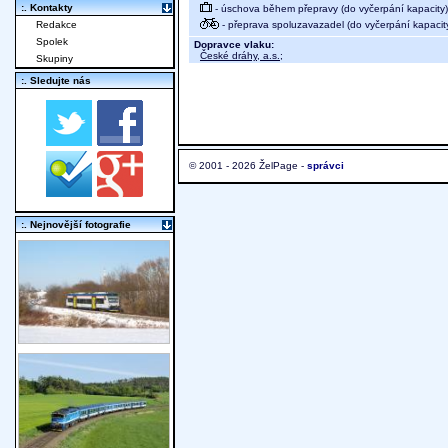
:. Kontakty
- úschova během přepravy (do vyčerpání kapacity)
- přeprava spoluzavazadel (do vyčerpání kapacit
Redakce
Spolek
Dopravce vlaku:
České dráhy, a.s.
;
Skupiny
:. Sledujte nás
© 2001 - 2026 ŽelPage -
správci
:. Nejnovější fotografie