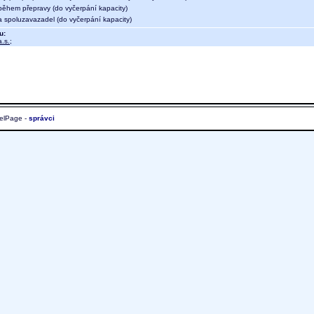
během přepravy (do vyčerpání kapacity)
a spoluzavazadel (do vyčerpání kapacity)
u:
.s.
;
elPage -
správci