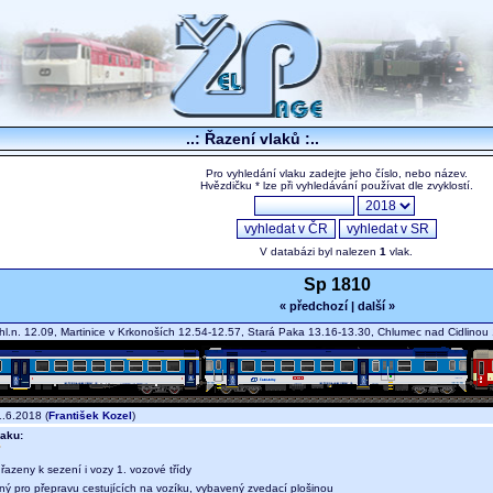
..: Řazení vlaků :..
Pro vyhledání vlaku zadejte jeho číslo, nebo název.
Hvězdičku * lze při vyhledávání používat dle zvyklostí.
V databázi byl nalezen
1
vlak.
Sp 1810
« předchozí
|
další »
hl.n. 12.09, Martinice v Krkonoších 12.54-12.57, Stará Paka 13.16-13.30, Chlumec nad Cidlino
.6.2018 (
František Kozel
)
aku:
 řazeny k sezení i vozy 1. vozové třídy
ný pro přepravu cestujících na vozíku, vybavený zvedací plošinou