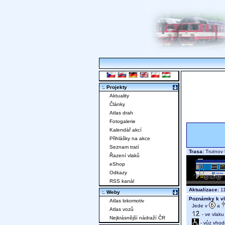
:. Projekty
Aktuality
Články
Atlas drah
Fotogalerie
Kalendář akcí
Přihlášky na akce
Seznam tratí
Trasa:
Trutnov 
Řazení vlaků
eShop
Odkazy
RSS kanál
Aktualizace:
11
:. Weby
Poznámky k vl
Atlas lokomotiv
Jede v
a
Atlas vozů
- ve vlaku
Nejkrásnější nádraží ČR
- vůz vhod