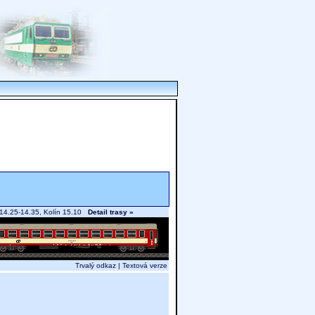
u 14.25-14.35, Kolín 15.10
Detail trasy »
Trvalý odkaz
|
Textová verze