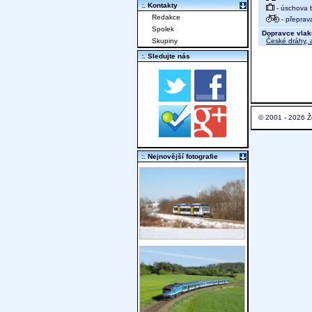
:. Kontakty
- úschova 
Redakce
- přeprav
Spolek
Dopravce vlak
České dráhy, a
Skupiny
:. Sledujte nás
© 2001 - 2026 Ž
:. Nejnovější fotografie