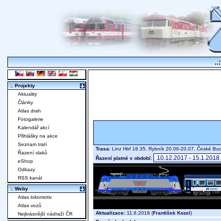
..
:. Projekty
Aktuality
Články
Atlas drah
Fotogalerie
Kalendář akcí
Přihlášky na akce
Seznam tratí
Trasa:
Linz Hbf 18.35, Rybník 20.06-20.07, České Bud
Řazení vlaků
Řazení platné v období:
eShop
Odkazy
RSS kanál
:. Weby
Atlas lokomotiv
Atlas vozů
Aktualizace:
11.6.2018 (
František Kozel
)
Nejkrásnější nádraží ČR