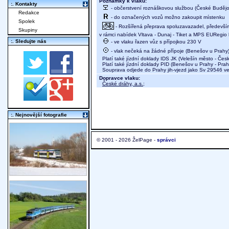
Poznámky k vlaku:
:. Kontakty
- občerstvení roznáškovou službou (České Budějov
Redakce
- do označených vozů možno zakoupit místenku
Spolek
- Rozšířená přeprava spoluzavazadel, především 
Skupiny
v rámci nabídek Vltava - Dunaj - Tiket a MPS EURegio 
:. Sledujte nás
- ve vlaku řazen vůz s přípojkou 230 V
- vlak nečeká na žádné přípoje (Benešov u Prahy
Platí také jízdní doklady IDS JK (Velešín město - Čes
Platí také jízdní doklady PID (Benešov u Prahy - Praha
Souprava odjede do Prahy jih-vjezd jako Sv 29546 v
Dopravce vlaku:
České dráhy, a.s.
;
:. Nejnovější fotografie
© 2001 - 2026 ŽelPage -
správci