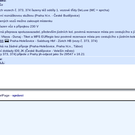
aku:
vůz
ých vozech č. 373, 374 řazeny též oddíly 1. vozové třídy DeLuxe (WC + sprcha)
ení roznáškovou službou (Praha hl.n. - České Budějovice)
ených vozů možno zakoupit místenku
 řazen vůz s přípojkou 230 V
ná přeprava spoluzavazadel, především jízdních kol, povinná rezervace místa pro cestujícího s 
 Vltava - Dunaj - Tiket a MPS EURegio bez povinné rezervace místa pro cestujícího s jízdním ko
66
Praha-Holešovice - Salzburg Hbf - Zürich HB (vozy č. 373, 374)
ká na žádné přípoje (Praha-Holešovice, Praha hl.n., Tábor)
ní doklady IDS JK (České Budějovice - Velešín město)
 373, 374) přijede z Prahy jih-odjezd jako Sv 29547 v 16.21
u:
.s.
;
elPage -
správci