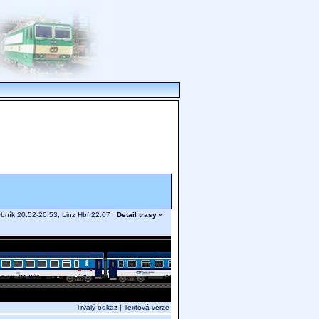
Rybník 20.52-20.53, Linz Hbf 22.07
Detail trasy »
Trvalý odkaz
|
Textová verze