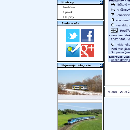
Poznámky k vl
:. Kontakty
- lůžkový 
Redakce
- v lůžkov
Spolek
- občerstv
Skupiny
- do označ
:. Sledujte nás
- ve vlaku
- Rozšíře
v rámci nabídek
1547
/
462
/
4
- vlak neče
Platí také jízd
Souprava (vozy
Dopravce vlak
České dráhy, a
:. Nejnovější fotografie
© 2001 - 2026 Ž