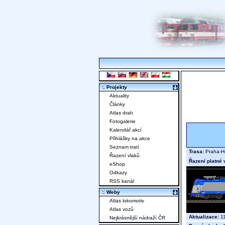
:. Projekty
Aktuality
Články
Atlas drah
Fotogalerie
Kalendář akcí
Přihlášky na akce
Seznam tratí
Trasa:
Praha-Ho
Řazení vlaků
Řazení platné 
eShop
Odkazy
RSS kanál
:. Weby
Atlas lokomotiv
Atlas vozů
Aktualizace:
11
Nejkrásnější nádraží ČR