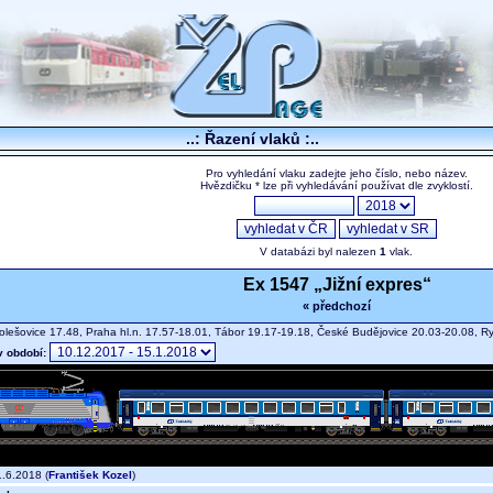
..: Řazení vlaků :..
Pro vyhledání vlaku zadejte jeho číslo, nebo název.
Hvězdičku * lze při vyhledávání používat dle zvyklostí.
V databázi byl nalezen
1
vlak.
Ex 1547 „Jižní expres“
« předchozí
lešovice 17.48, Praha hl.n. 17.57-18.01, Tábor 19.17-19.18, České Budějovice 20.03-20.08, 
v období:
.6.2018 (
František Kozel
)