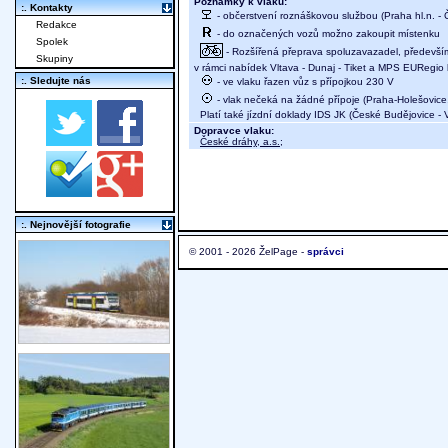
Poznámky k vlaku:
:. Kontakty
- občerstvení roznáškovou službou (Praha hl.n. -
Redakce
- do označených vozů možno zakoupit místenku
Spolek
- Rozšířená přeprava spoluzavazadel, především 
Skupiny
v rámci nabídek Vltava - Dunaj - Tiket a MPS EURegio 
:. Sledujte nás
- ve vlaku řazen vůz s přípojkou 230 V
- vlak nečeká na žádné přípoje (Praha-Holešovice,
Platí také jízdní doklady IDS JK (České Budějovice - 
Dopravce vlaku:
České dráhy, a.s.
;
:. Nejnovější fotografie
© 2001 - 2026 ŽelPage -
správci