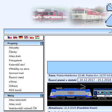
..
:. Projekty
Aktuality
Články
Atlas drah
Fotogalerie
Kalendář akcí
Přihlášky na akce
Seznam tratí
Trasa:
Praha-Holešovice 13.48, Praha hl.n. 13.57-14.
Řazení vlaků
Řazení platné v období:
eShop
Odkazy
RSS kanál
:. Weby
Atlas lokomotiv
Atlas vozů
Aktualizace:
11.6.2018 (
František Kozel
)
Nejkrásnější nádraží ČR