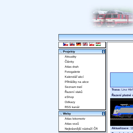
:. Projekty
Aktuality
Články
Atlas drah
Fotogalerie
Kalendář akcí
Přihlášky na akce
Seznam tratí
Trasa:
Linz Hbf
Řazení vlaků
Řazení platné 
eShop
Odkazy
RSS kanál
:. Weby
Atlas lokomotiv
Atlas vozů
Aktualizace:
11
Nejkrásnější nádraží ČR