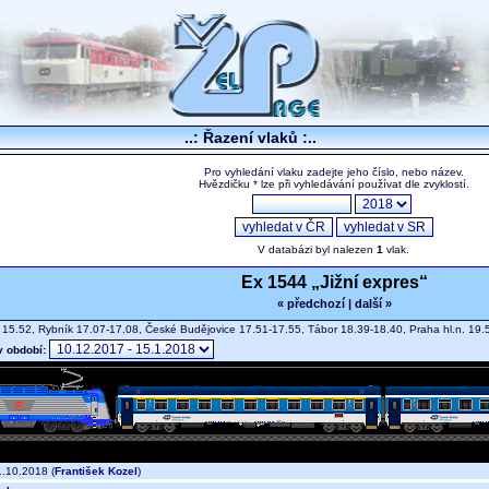
..: Řazení vlaků :..
Pro vyhledání vlaku zadejte jeho číslo, nebo název.
Hvězdičku * lze při vyhledávání používat dle zvyklostí.
V databázi byl nalezen
1
vlak.
Ex 1544 „Jižní expres“
« předchozí
|
další »
 15.52, Rybník 17.07-17.08, České Budějovice 17.51-17.55, Tábor 18.39-18.40, Praha hl.n. 1
v období:
.10.2018 (
František Kozel
)