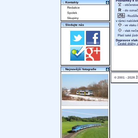
Poznámky k vl
:. Kontakty
- občerstv
Redakce
- do označ
Spolek
- Rozšíře
Skupiny
v rámci nabídek
:. Sledujte nás
- ve vlaku
- vlak neč
Platí také jízd
Dopravce vlak
České dráhy, a
:. Nejnovější fotografie
© 2001 - 2026 Ž