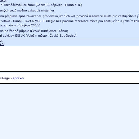
aku:
ení roznáškovou službou (České Budějovice - Praha hl.n.)
ených vozů možno zakoupit místenku
ná přeprava spoluzavazadel, především jízdních kol, povinná rezervace místa pro cestujícího s 
 Vltava - Dunaj - Tiket a MPS EURegio bez povinné rezervace místa pro cestujícího s jízdním ko
 řazen vůz s přípojkou 230 V
eká na žádné přípoje (České Budějovice, Tábor)
ní doklady IDS JK (Velešín město - České Budějovice)
u:
.s.
;
elPage -
správci