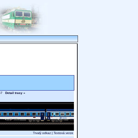
9.57
Detail trasy »
Trvalý odkaz
|
Textová verze