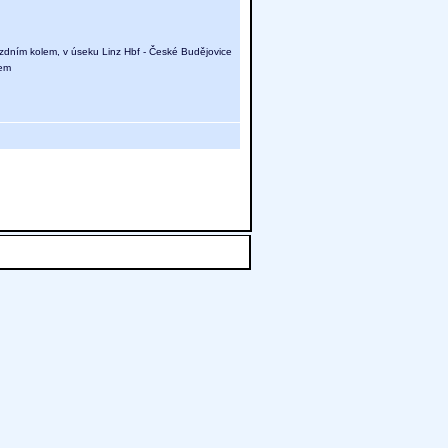
jízdním kolem, v úseku Linz Hbf - České Budějovice
lem