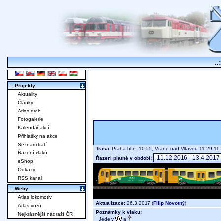
..
:. Projekty
Aktuality
Články
Atlas drah
Fotogalerie
Kalendář akcí
Přihlášky na akce
Seznam tratí
Trasa:
Praha hl.n. 10.55, Vrané nad Vltavou 11.29-1
Řazení vlaků
Řazení platné v období:
eShop
Odkazy
RSS kanál
:. Weby
Atlas lokomotiv
Aktualizace:
26.3.2017 (
Filip Novotný
)
Atlas vozů
Poznámky k vlaku:
Nejkrásnější nádraží ČR
Jede v
a