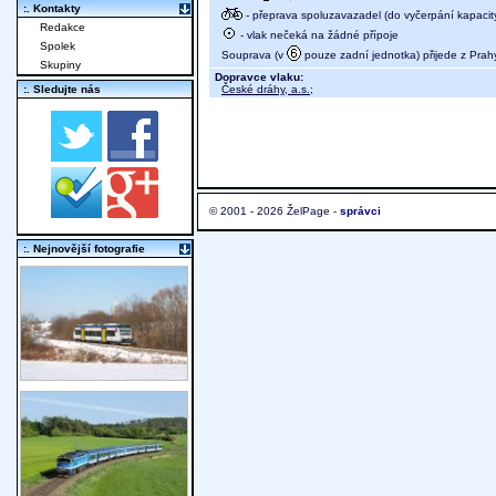
:. Kontakty
- přeprava spoluzavazadel (do vyčerpání kapacit
Redakce
- vlak nečeká na žádné přípoje
Spolek
Souprava (v
pouze zadní jednotka) přijede z Prah
Skupiny
Dopravce vlaku:
České dráhy, a.s.
;
:. Sledujte nás
© 2001 - 2026 ŽelPage -
správci
:. Nejnovější fotografie