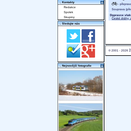
:. Kontakty
- přeprav
Redakce
Souprava (před
Spolek
Dopravce vlak
Skupiny
České dráhy, a
:. Sledujte nás
© 2001 - 2026 Ž
:. Nejnovější fotografie