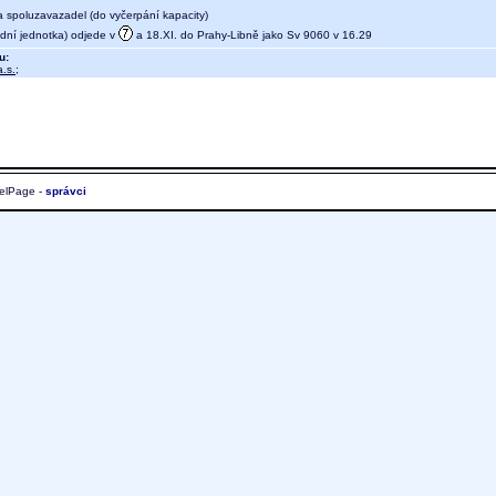
a spoluzavazadel (do vyčerpání kapacity)
ní jednotka) odjede v
a 18.XI. do Prahy-Libně jako Sv 9060 v 16.29
u:
.s.
;
elPage -
správci