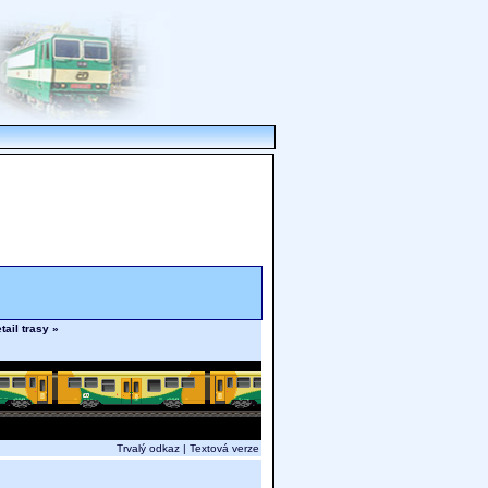
tail trasy »
Trvalý odkaz
|
Textová verze