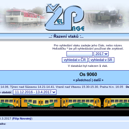
..: Řazení vlaků :..
Pro vyhledání vlaku zadejte jeho číslo, nebo název.
Hvězdičku * lze při vyhledávání používat dle zvyklostí.
V databázi byl nalezen
1
vlak.
Os 9060
« předchozí
|
další »
14.06, Týnec nad Sázavou 14.21-14.41, Vrané nad Vltavou 15.30-15.30, Praha hl.n. 16.05
De
v období:
.3.2017 (
Filip Novotný
)
aku: