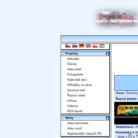
:. Projekty
Aktuality
Články
Atlas drah
Fotogalerie
Kalendář akcí
Přihlášky na akce
Seznam tratí
Trasa:
Čerčany 
Řazení vlaků
Řazení platné 
eShop
Odkazy
RSS kanál
:. Weby
Atlas lokomotiv
Aktualizace:
26
Atlas vozů
Poznámky k vl
Nejkrásnější nádraží ČR
Jede v
a