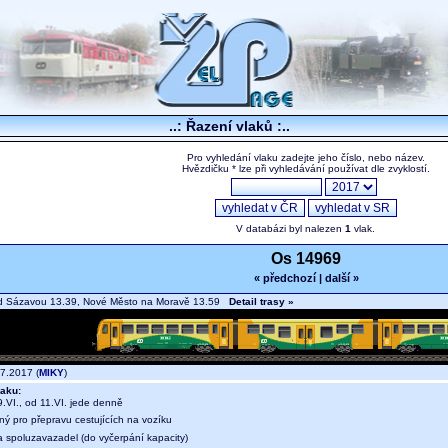
..: Řazení vlaků :..
Pro vyhledání vlaku zadejte jeho číslo, nebo název.
Hvězdičku * lze při vyhledávání používat dle zvyklostí.
V databázi byl nalezen
1
vlak.
Os 14969
« předchozí
|
další »
d Sázavou 13.39, Nové Město na Moravě 13.59
Detail trasy »
7.2017 (
MIKY
)
aku:
.VI., od 11.VI. jede denně
ný pro přepravu cestujících na vozíku
a spoluzavazadel (do vyčerpání kapacity)