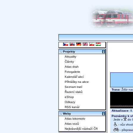
:. Projekty
Aktuality
Články
Atlas drah
Fotogalerie
Kalendář akcí
Přihlášky na akce
Seznam tratí
Trasa:
Žďár na
Řazení vlaků
eShop
Odkazy
RSS kanál
Aktualizace:
8.
:. Weby
Poznámky k vl
Atlas lokomotiv
Jede v
do 9
Atlas vozů
- vůz vhod
Nejkrásnější nádraží ČR
- přeprav