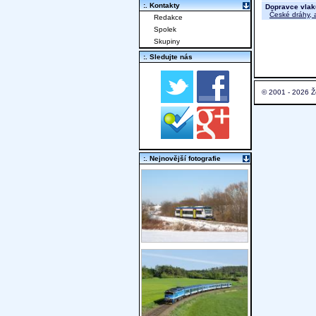
:. Kontakty
Dopravce vlak
České dráhy, a
Redakce
Spolek
Skupiny
:. Sledujte nás
© 2001 - 2026 Ž
:. Nejnovější fotografie