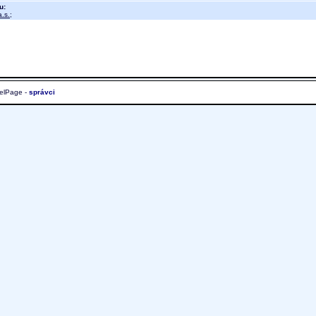
u:
.s.
;
elPage -
správci