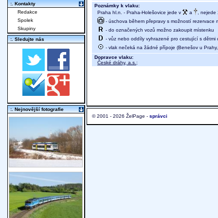
:. Kontakty
Poznámky k vlaku:
Redakce
Praha hl.n. - Praha-Holešovice jede v
a
, nejede
Spolek
- úschova během přepravy s možností rezervace mí
Skupiny
- do označených vozů možno zakoupit místenku
- vůz nebo oddíly vyhrazené pro cestující s dětmi 
:. Sledujte nás
- vlak nečeká na žádné přípoje (Benešov u Prahy, 
Dopravce vlaku:
České dráhy, a.s.
;
:. Nejnovější fotografie
© 2001 - 2026 ŽelPage -
správci