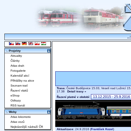
..
:. Projekty
Aktuality
Články
Atlas drah
Fotogalerie
Kalendář akcí
Přihlášky na akce
Seznam tratí
Trasa:
České Budějovice 15.03, Veselí nad Lužnicí 15
Řazení vlaků
17.38
Detail trasy »
eShop
Řazení platné v období:
Odkazy
RSS kanál
:. Weby
Atlas lokomotiv
Atlas vozů
Nejkrásnější nádraží ČR
Aktualizace:
24.9.2016 (
František Kozel
)