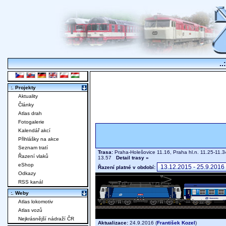
..
:. Projekty
Aktuality
Články
Atlas drah
Fotogalerie
Kalendář akcí
Přihlášky na akce
Seznam tratí
Trasa:
Praha-Holešovice 11.16, Praha hl.n. 11.25-11.
Řazení vlaků
13.57
Detail trasy »
eShop
Řazení platné v období:
Odkazy
RSS kanál
:. Weby
Atlas lokomotiv
Atlas vozů
Nejkrásnější nádraží ČR
Aktualizace:
24.9.2016 (
František Kozel
)