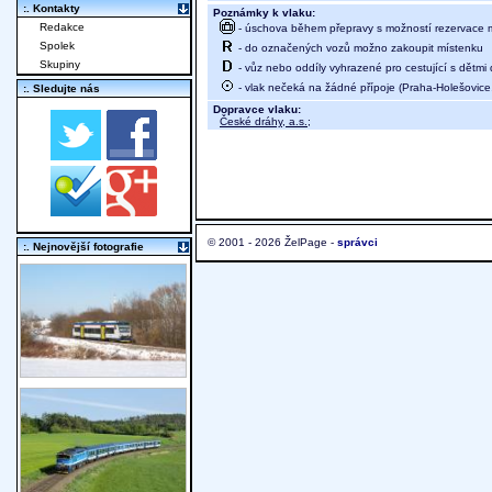
:. Kontakty
Poznámky k vlaku:
Redakce
- úschova během přepravy s možností rezervace mí
Spolek
- do označených vozů možno zakoupit místenku
Skupiny
- vůz nebo oddíly vyhrazené pro cestující s dětmi 
- vlak nečeká na žádné přípoje (Praha-Holešovice,
:. Sledujte nás
Dopravce vlaku:
České dráhy, a.s.
;
© 2001 - 2026 ŽelPage -
správci
:. Nejnovější fotografie