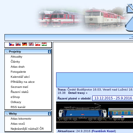
..
:. Projekty
Aktuality
Články
Atlas drah
Fotogalerie
Kalendář akcí
Přihlášky na akce
Seznam tratí
Trasa:
České Budějovice 16.03, Veselí nad Lužnicí 16
Řazení vlaků
18.38
Detail trasy »
eShop
Řazení platné v období:
Odkazy
RSS kanál
:. Weby
Atlas lokomotiv
Atlas vozů
Nejkrásnější nádraží ČR
Aktualizace:
24.9.2016 (
František Kozel
)