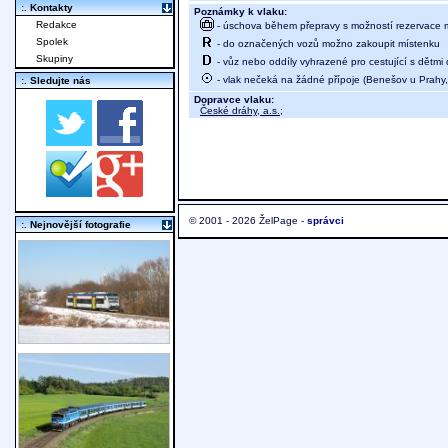
:. Kontakty
Poznámky k vlaku:
Redakce
- úschova během přepravy s možností rezervace mís
Spolek
- do označených vozů možno zakoupit místenku
Skupiny
- vůz nebo oddíly vyhrazené pro cestující s dětmi 
- vlak nečeká na žádné přípoje (Benešov u Prahy, 
:. Sledujte nás
Dopravce vlaku:
České dráhy, a.s.
;
© 2001 - 2026 ŽelPage -
správci
:. Nejnovější fotografie