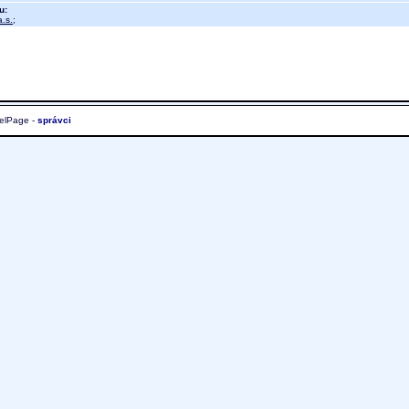
u:
.s.
;
elPage -
správci