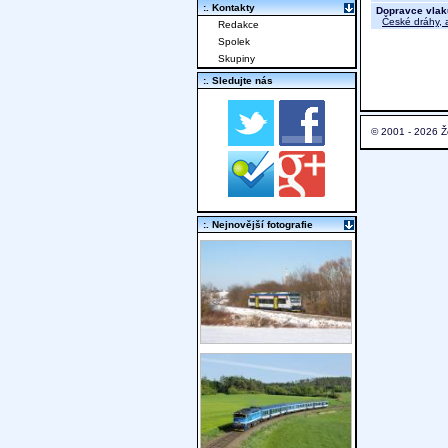
:. Kontakty
Dopravce vlak
České dráhy, a
Redakce
Spolek
Skupiny
:. Sledujte nás
© 2001 - 2026 Ž
:. Nejnovější fotografie