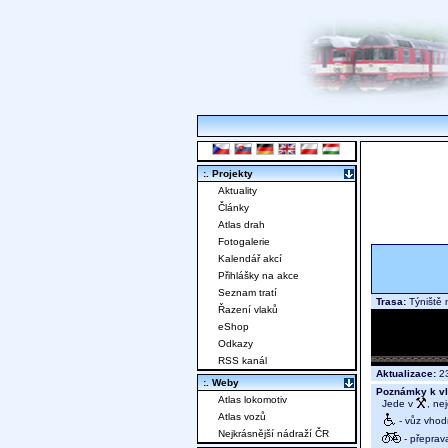
:. Projekty
Aktuality
Články
Atlas drah
Fotogalerie
Kalendář akcí
Přihlášky na akce
Seznam tratí
Trasa:
Týniště 
Řazení vlaků
eShop
Odkazy
RSS kanál
Aktualizace:
23
:. Weby
Poznámky k vl
Atlas lokomotiv
Jede v
, ne
Atlas vozů
- vůz vhod
Nejkrásnější nádraží ČR
- přeprav