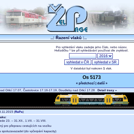
..: Řazení vlaků :..
Pro vyhledání vlaku zadejte jeho číslo, nebo název.
Hvězdičku * lze při vyhledávání používat dle zvyklostí.
V databázi byl nalezen
1
vlak.
Os 5173
« předchozí
|
další »
nad Orlicí 17.07, Častolovice 17.16-17.19, Doudleby nad Orlicí 17.28
Detail trasy »
.11.2015 (
RaPa
)
aku:
jede 23. – 31.XII., 1.VII. – 31.VIII.
ný pro přepravu cestujících na vozíku
a spoluzavazadel (do vyčerpání kapacity)