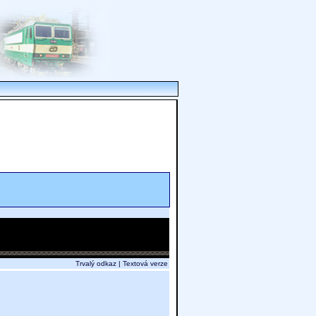
Trvalý odkaz
|
Textová verze