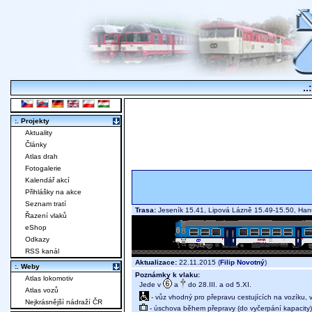
..
:. Projekty
Aktuality
Články
Atlas drah
Fotogalerie
Kalendář akcí
Přihlášky na akce
Seznam tratí
Trasa:
Jeseník 15.41, Lipová Lázně 15.49-15.50, Han
Řazení vlaků
eShop
Odkazy
RSS kanál
Aktualizace:
22.11.2015 (
Filip Novotný
)
:. Weby
Poznámky k vlaku:
Atlas lokomotiv
Jede v
a
do 28.III. a od 5.XI.
Atlas vozů
- vůz vhodný pro přepravu cestujících na vozíku,
Nejkrásnější nádraží ČR
- úschova během přepravy (do vyčerpání kapacity)