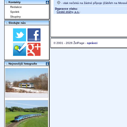
:. Kontakty
- vlak nečeká na žádné přípoje (Zábřeh na Morav
Redakce
Dopravce vlaku:
České dráhy, a.s.
;
Spolek
Skupiny
:. Sledujte nás
© 2001 - 2026 ŽelPage -
správci
:. Nejnovější fotografie