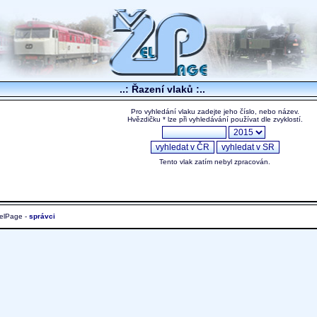
..: Řazení vlaků :..
Pro vyhledání vlaku zadejte jeho číslo, nebo název.
Hvězdičku * lze při vyhledávání používat dle zvyklostí.
Tento vlak zatím nebyl zpracován.
elPage -
správci