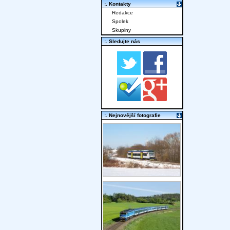
:. Kontakty
Redakce
Spolek
Skupiny
:. Sledujte nás
:. Nejnovější fotografie