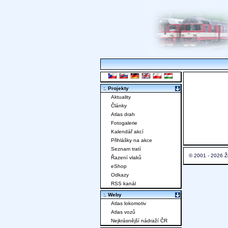
:. Projekty
Aktuality
Články
Atlas drah
Fotogalerie
Kalendář akcí
Přihlášky na akce
Seznam tratí
© 2001 - 2026 Ž
Řazení vlaků
eShop
Odkazy
RSS kanál
:. Weby
Atlas lokomotiv
Atlas vozů
Nejkrásnější nádraží ČR