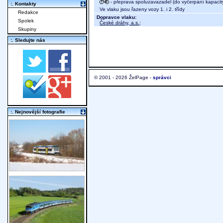
- přeprava spoluzavazadel (do vyčerpání kapacit
:. Kontakty
Ve vlaku jsou řazeny vozy 1. i 2. třídy
Redakce
Dopravce vlaku:
Spolek
České dráhy, a.s.
;
Skupiny
:. Sledujte nás
© 2001 - 2026 ŽelPage -
správci
:. Nejnovější fotografie