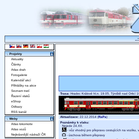
..
:. Projekty
Aktuality
Články
Atlas drah
Fotogalerie
Kalendář akcí
Přihlášky na akce
Seznam tratí
Trasa:
Hradec Králové hl.n. 19.05, Týniště nad Orlicí
Řazení vlaků
eShop
Odkazy
RSS kanál
Aktualizace:
22.12.2014 (
RaPa
)
:. Weby
Poznámky k vlaku:
Atlas lokomotiv
Nejede 24.XII.
Atlas vozů
- vůz vhodný pro přepravu cestujících na vozíku,
Nejkrásnější nádraží ČR
- úschova během přepravy