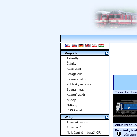
:. Projekty
Aktuality
Články
Atlas drah
Fotogalerie
Kalendář akcí
Přihlášky na akce
Seznam tratí
Trasa:
Letohrad
Řazení vlaků
eShop
Odkazy
RSS kanál
:. Weby
Atlas lokomotiv
Aktualizace:
22
Atlas vozů
Poznámky k vl
Nejkrásnější nádraží ČR
- vůz vhod