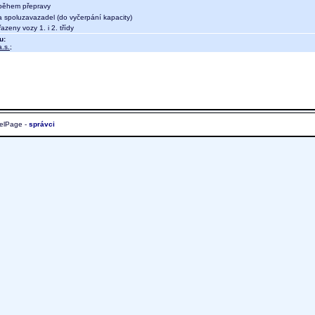
během přepravy
a spoluzavazadel (do vyčerpání kapacity)
azeny vozy 1. i 2. třídy
u:
.s.
;
elPage -
správci