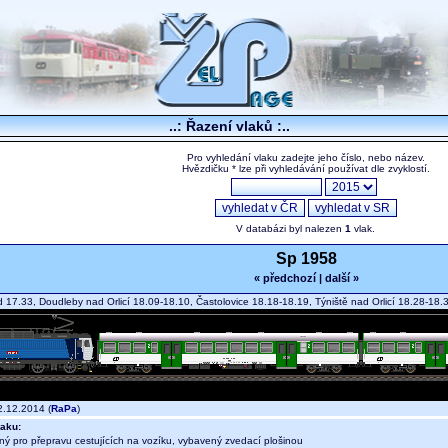
..: Řazení vlaků :..
Pro vyhledání vlaku zadejte jeho číslo, nebo název.
Hvězdičku * lze při vyhledávání používat dle zvyklostí.
V databázi byl nalezen
1
vlak.
Sp 1958
« předchozí
|
další »
 17.33, Doudleby nad Orlicí 18.09-18.10, Častolovice 18.18-18.19, Týniště nad Orlicí 18.28-18
.12.2014 (
RaPa
)
aku:
ný pro přepravu cestujících na vozíku, vybavený zvedací plošinou