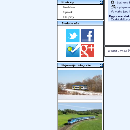
:. Kontakty
- úschova 
- přeprav
Redakce
Ve vlaku jsou ř
Spolek
Dopravce vlak
Skupiny
České dráhy, a
:. Sledujte nás
© 2001 - 2026 Ž
:. Nejnovější fotografie