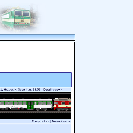
.31, Hradec Králové hl.n. 18.53
Detail trasy »
Trvalý odkaz
|
Textová verze